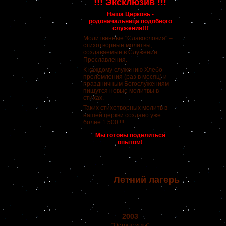
!!! Эксклюзив !!!
Наша Церковь -
родоначальница подобного
служения!!!
Молитвенные "Славословия" –
стихотворные молитвы,
создаваемые в Служении
Прославления.
К каждому служению Хлебо-
преломления (раз в месяц) и
праздничным Богослужениям
пишутся новые молитвы в
стихах.
Таких стихотворных молитв в
нашей церкви создано уже
более 1 500 !!!
Мы готовы поделиться
опытом!
Летний лагерь
2003
"Острые углы"