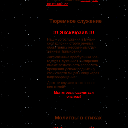
Для пожертвований
перейдите
по ссылке >>
Тюремное служение
!!! Эксклюзив !!!
Наши Богослужения в Бучан-
ской колонии строго режима
обогатились необычным Слу-
жением Примирения.
Заключённые преступники бла-
годаря Служению Примирения
имеют возможность попросить
прощения у своих родных и у
своих жертв лицом к лицу через
видеообращение.
Десятки случаев восстановле-
ния семей!
Мы готовы поделиться
опытом!
Молитвы в стихах