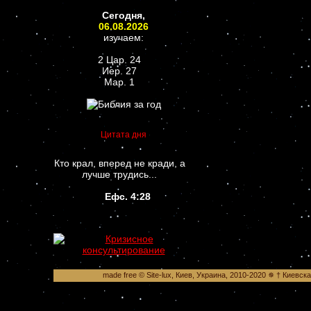
Сегодня,
06.08.2026
изучаем:
2 Цар. 24
Иер. 27
Мар. 1
Цитата дня
Кто крал, вперед не кради, а
лучше трудись...
Ефс. 4:28
made free © Site-lux, Киев, Украина, 2010-2020 ✵ † Киевск