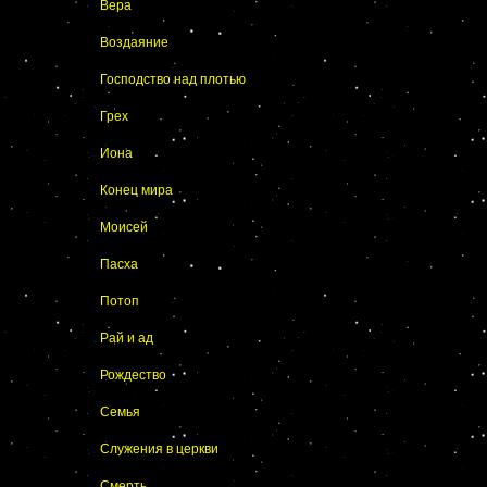
Вера
Воздаяние
Господство над плотью
Грех
Иона
Конец мира
Моисей
Пасха
Потоп
Рай и ад
Рождество
Семья
Служения в церкви
Смерть