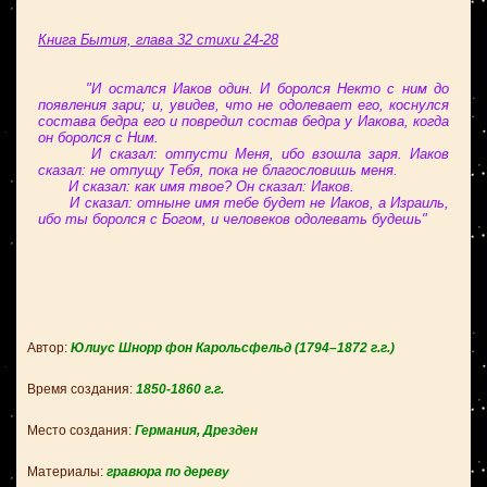
Книга Бытия, глава 32 стихи 24-28
"И остался Иаков один. И боролся Некто с ним до
появления зари; и, увидев, что не одолевает его, коснулся
состава бедра его и повредил состав бедра у Иакова, когда
он боролся с Ним.
И сказал: отпусти Меня, ибо взошла заря. Иаков
сказал: не отпущу Тебя, пока не благословишь меня.
И сказал: как имя твое? Он сказал: Иаков.
И сказал: отныне имя тебе будет не Иаков, а Израиль,
ибо ты боролся с Богом, и человеков одолевать будешь"
Автор:
Юлиус Шнорр фон Карольсфельд
(1794–1872 г.г.)
Время создания:
1850-1860 г.
г.
Место создания:
Германия, Дрезден
Материалы:
гравюра по дереву