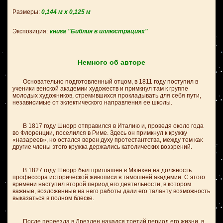
Размеры:
0,144 м х 0,125 м
Экспозиция:
книга "Библия в иллюстрациях"
Немного об авторе
Основательно подготовленный отцом, в 1811 году поступил в
ученики венской академии художеств и примкнул там к группе
молодых художников, стремившихся прокладывать для себя пути,
независимые от эклектического направления ее школы.
В 1817 году Шнорр отправился в Италию и, проведя около года
во Флоренции, поселился в Риме. Здесь он примкнул к кружку
«назареев», но остался верен духу протестантства, между тем как
другие члены этого кружка держались католических воззрений.
В 1827 году Шнорр был приглашен в Мюнхен на должность
профессора исторической живописи в тамошней академии. С этого
времени наступил второй период его деятельности, в котором
важные, возложенные на него работы дали его таланту возможность
выказаться в полном блеске.
После переезда в Дрезден начался третий период его жизни, в