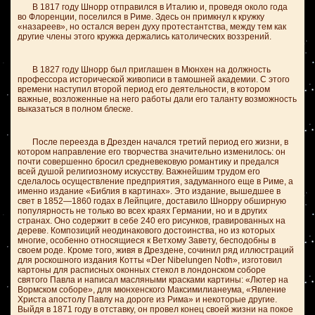
В 1817 году Шнорр отправился в Италию и, проведя около года
во Флоренции, поселился в Риме. Здесь он примкнул к кружку
«назареев», но остался верен духу протестантства, между тем как
другие члены этого кружка держались католических воззрений.
В 1827 году Шнорр был приглашен в Мюнхен на должность
профессора исторической живописи в тамошней академии. С этого
времени наступил второй период его деятельности, в котором
важные, возложенные на него работы дали его таланту возможность
выказаться в полном блеске.
После переезда в Дрезден начался третий период его жизни, в
котором направление его творчества значительно изменилось: он
почти совершенно бросил средневековую романтику и предался
всей душой религиозному искусству. Важнейшим трудом его
сделалось осуществление предприятия, задуманного еще в Риме, а
именно издание «Библия в картинах». Это издание, вышедшее в
свет в 1852—1860 годах в Лейпциге, доставило Шнорру обширную
популярность не только во всех краях Германии, но и в других
странах. Оно содержит в себе 240 его рисунков, гравированных на
дереве. Композиций неодинакового достоинства, но из которых
многие, особенно относящиеся к Ветхому Завету, бесподобны в
своем роде. Кроме того, живя в Дрездене, сочинил ряд иллюстраций
для роскошного издания Котты «Der Nibelungen Noth», изготовил
картоны для расписных оконных стекол в лондонском соборе
святого Павла и написал масляными красками картины: «Лютер на
Вормском соборе», для мюнхенского Максимилианеума, «Явление
Христа апостолу Павлу на дороге из Рима» и некоторые другие.
Выйдя в 1871 году в отставку, он провел конец своей жизни на покое