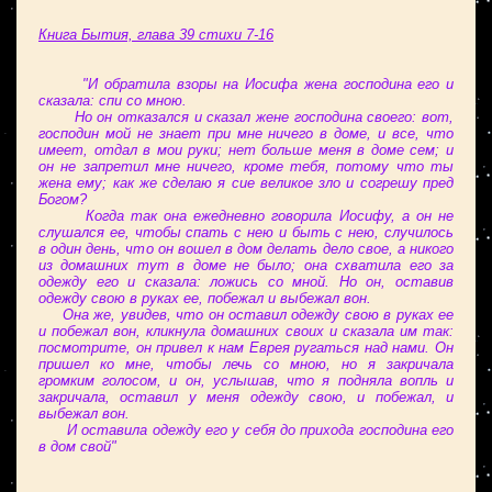
Книга Бытия, глава 39 стихи 7-16
"И обратила взоры на Иосифа жена господина его и
сказала: спи со мною.
Но он отказался и сказал жене господина своего: вот,
господин мой не знает при мне ничего в доме, и все, что
имеет, отдал в мои руки; нет больше меня в доме сем; и
он не запретил мне ничего, кроме тебя, потому что ты
жена ему; как же сделаю я сие великое зло и согрешу пред
Богом?
Когда так она ежедневно говорила Иосифу, а он не
слушался ее, чтобы спать с нею и быть с нею, случилось
в один день, что он вошел в дом делать дело свое, а никого
из домашних тут в доме не было; она схватила его за
одежду его и сказала: ложись со мной. Но он, оставив
одежду свою в руках ее, побежал и выбежал вон.
Она же, увидев, что он оставил одежду свою в руках ее
и побежал вон, кликнула домашних своих и сказала им так:
посмотрите, он привел к нам Еврея ругаться над нами. Он
пришел ко мне, чтобы лечь со мною, но я закричала
громким голосом, и он, услышав, что я подняла вопль и
закричала, оставил у меня одежду свою, и побежал, и
выбежал вон.
И оставила одежду его у себя до прихода господина его
в дом свой"