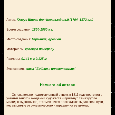
Автор:
Юлиус Шнорр фон Карольсфельд
(1794–1872 г.г.)
Время создания:
1850-1860 г.
г.
Место создания:
Германия, Дрезден
Материалы:
гравюра по дереву
Размеры:
0,144 м х 0,125 м
Экспозиция:
книга "Библия в иллюстрациях"
Немного об авторе
Основательно подготовленный отцом, в 1811 году поступил в
ученики венской академии художеств и примкнул там к группе
молодых художников, стремившихся прокладывать для себя пути,
независимые от эклектического направления ее школы.