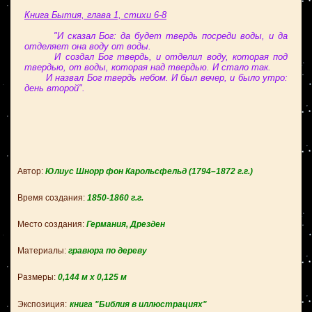
Книга Бытия, глава 1, стихи 6-8
"И сказал Бог: да будет твердь посреди воды, и да
отделяет она воду от воды.
И создал Бог твердь, и отделил воду, которая под
твердью, от воды, которая над твердью. И стало так.
И назвал Бог твердь небом. И был вечер, и было утро:
день второй".
Автор:
Юлиус Шнорр фон Карольсфельд
(1794–1872 г.г.)
Время создания:
1850-1860 г.
г.
Место создания:
Германия, Дрезден
Материалы:
гравюра по дереву
Размеры:
0,144 м х 0,125 м
Экспозиция:
книга "Библия в иллюстрациях"