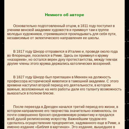
Немного об авторе
Основательно подготовленный отцом, в 1811 году поступил в
ученики венской академии художеств и примкнул там к группе
молодых художников, стремившихся прокладывать для себя пути,
независимые от эклектического направления ее школы.
В 1817 году Шнорр отправился в Италию и, проведя около года
во Флоренции, поселился в Риме. Здесь он примкнул к кружку
«назареев», но остался верен духу протестантства, между тем как
другие члены этого кружка держались католических воззрений.
В 1827 году Шнорр был приглашен в Мюнхен на должность
профессора исторической живописи в тамошней академии. С этого
времени наступил второй период его деятельности, в котором
важные, возложенные на него работы дали его таланту возможность
выказаться в полном блеске.
После переезда в Дрезден начался третий период его жизни, в
котором направление его творчества значительно изменилось: он
почти совершенно бросил средневековую романтику и предался
всей душой религиозному искусству. Важнейшим трудом его
сделалось осуществление предприятия, задуманного еще в Риме, а
именно издание «Библия в картинах». Это издание, вышедшее в