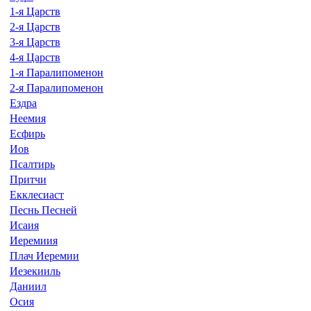
1-я Царств
2-я Царств
3-я Царств
4-я Царств
1-я Паралипоменон
2-я Паралипоменон
Ездра
Неемия
Есфирь
Иов
Псалтирь
Притчи
Екклесиаст
Песнь Песней
Исаия
Иеремиия
Плач Иеремии
Иезекииль
Даниил
Осия