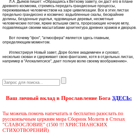
Л.А. Дьяков пишет: «Обращаясь к Ветхому завету, он даст его в плане
древнего космизма, стремясь передать грандиозные процессы,
переживаемые человечеством на заре цивилизации. Все в этих листах
предельно грандиозно и космично: вздыбленные скалы, бескрайние
долины, бездонные ущелья, чудовищные деревья, несметные
человеческие потоки, яркие вспышки света, прорезающие ночную мглу,
подавляющая своими масштабами архитектура древних храмов и дворцов.
Вот почему "фон", "атмосфера" является здесь главным,
определяющим моментом.
Иллюстрируя Новый завет, Доре более академичен и суховат,
несколько скован и сдерживает свою фантазию, хотя в отдельных листах,
например в "Апокалипсисе", дает полную волю своему воображению».
Ваш личный вклад в Прославление Бога
ЗДЕСЬ:
Ты можешь помочь напечатать и бесплатно разослать по
русскоязычным церквям мира Сборник Молитв в Стихах
"СЛАВОСЛОВИЕ" (1500 !!! ХРИСТИАНСКИХ
СТИХОТВОРЕНИЙ)