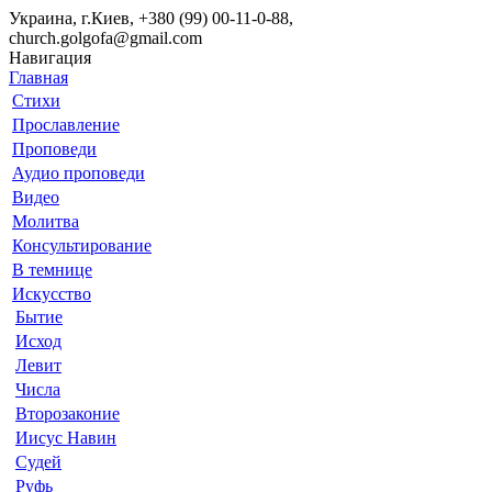
Украина, г.Киев, +380 (99) 00-11-0-88,
church.golgofa@gmail.com
Навигация
Главная
Стихи
Прославление
Проповеди
Аудио проповеди
Видео
Молитва
Консультирование
В темнице
Искусство
Бытие
Исход
Левит
Числа
Второзаконие
Иисус Навин
Судей
Руфь