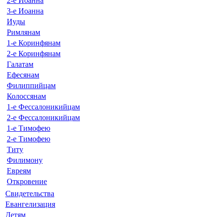
2-е Иоанна
3-е Иоанна
Иуды
Римлянам
1-е Коринфянам
2-е Коринфянам
Галатам
Ефесянам
Филиппийцам
Колоссянам
1-е Фессалоникийцам
2-е Фессалоникийцам
1-е Тимофею
2-е Тимофею
Титу
Филимону
Евреям
Откровение
Свидетельства
Евангелизация
Детям