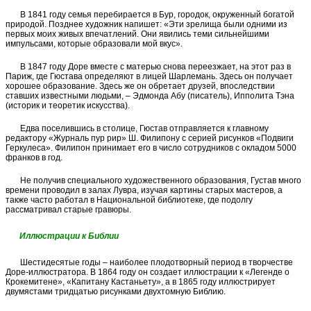
В 1841 году семья перебирается в Бур, городок, окруженный богатой
природой. Позднее художник напишет: «Эти зрелища были одними из
первых моих живых впечатлений. Они явились теми сильнейшими
импульсами, которые образовали мой вкус».
В 1847 году Доре вместе с матерью снова переезжает, на этот раз в
Париж, где Гюстава определяют в лицей Шарлемань. Здесь он получает
хорошее образование. Здесь же он обретает друзей, впоследствии
ставших известными людьми, – Эдмонда Абу (писатель), Ипполита Тэна
(историк и теоретик искусства).
Едва поселившись в столице, Гюстав отправляется к главному
редактору «Журналь пур рир» Ш. Филипону с серией рисунков «Подвиги
Геркулеса». Филипон принимает его в число сотрудников с окладом 5000
франков в год.
Не получив специального художественного образования, Густав много
времени проводил в залах Лувра, изучая картины старых мастеров, а
также часто работал в Национальной библиотеке, где подолгу
рассматривал старые гравюры.
Иллюстрации к Библии
Шестидесятые годы – наиболее плодотворный период в творчестве
Доре-иллюстратора. В 1864 году он создает иллюстрации к «Легенде о
Крокемитене», «Капитану Кастаньету», а в 1865 году иллюстрирует
двумястами тридцатью рисунками двухтомную Библию.