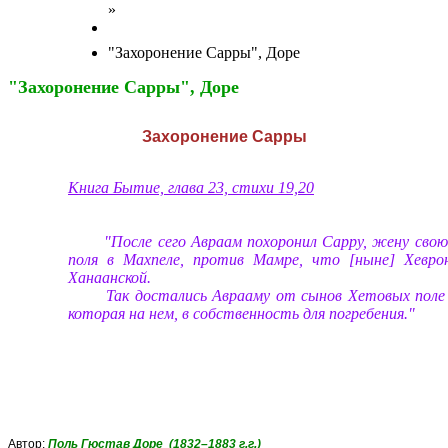
»
"Захоронение Сарры", Доре
"Захоронение Сарры", Доре
Захоронение Сарры
Книга Бытие, глава 23, стихи 19,20
"После сего Авраам похоронил Сарру, жену свою,
поля в Махпеле, против Мамре, что [ныне] Хеврон
Ханаанской.
Так достались Аврааму от сынов Хетовых поле 
которая на нем, в собственность для погребения."
Автор:
Поль Гюстав Доре
(1832–1883 г.г.)