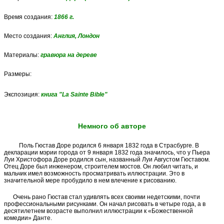
Время создания:
1866
г.
Место создания:
Англия, Лондон
Материалы:
гравюра на дереве
Размеры:
Экспозиция:
книга "La Sainte Bible"
Немного об авторе
Поль Гюстав Доре родился 6 января 1832 года в Страсбурге. В
декларации мэрии города от 9 января 1832 года значилось, что у Пьера
Луи Христофора Доре родился сын, названный Луи Августом Гюставом.
Отец Доре был инженером, строителем мостов. Он любил читать, и
мальчик имел возможность просматривать иллюстрации. Это в
значительной мере пробудило в нем влечение к рисованию.
Очень рано Гюстав стал удивлять всех своими недетскими, почти
профессиональными рисунками. Он начал рисовать в четыре года, а в
десятилетнем возрасте выполнил иллюстрации к «Божественной
комедии» Данте.