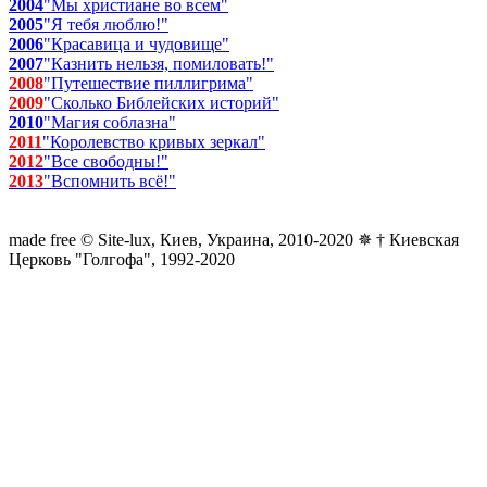
2004
"Мы христиане во всем"
2005
"Я тебя люблю!"
2006
"Красавица и чудовище"
2007
"Казнить нельзя, помиловать!"
2008
"Путешествие пиллигрима"
2009
"Сколько Библейских историй"
2010
"Магия соблазна"
2011
"Королевство кривых зеркал"
2012
"Все свободны!"
2013
"Вспомнить всё!"
made free © Site-lux, Киев, Украина, 2010-2020 ✵ † Киевская
Церковь "Голгофа", 1992-2020