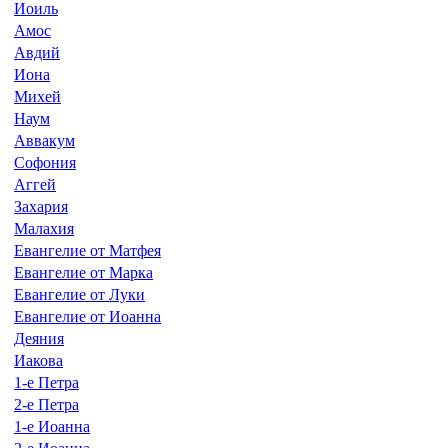
Иоиль
Амос
Авдий
Иона
Михей
Наум
Аввакум
Софония
Аггей
Захария
Малахия
Евангелие от Матфея
Евангелие от Марка
Евангелие от Луки
Евангелие от Иоанна
Деяния
Иакова
1-е Петра
2-е Петра
1-е Иоанна