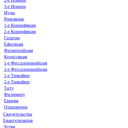
2-е Иоанна
3-е Иоанна
Иуды
Римлянам
1-е Коринфянам
2-е Коринфянам
Галатам
Ефесянам
Филиппийцам
Колоссянам
1-е Фессалоникийцам
2-е Фессалоникийцам
1-е Тимофею
2-е Тимофею
Титу
Филимону
Евреям
Откровение
Свидетельства
Евангелизация
Детям