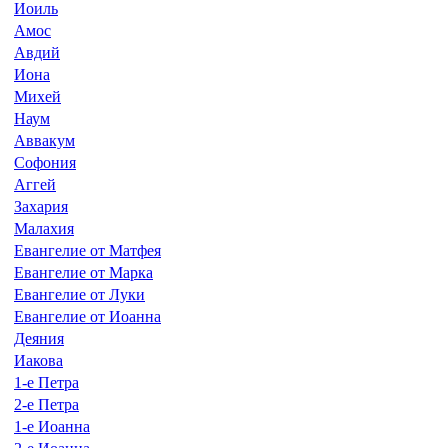
Иоиль
Амос
Авдий
Иона
Михей
Наум
Аввакум
Софония
Аггей
Захария
Малахия
Евангелие от Матфея
Евангелие от Марка
Евангелие от Луки
Евангелие от Иоанна
Деяния
Иакова
1-е Петра
2-е Петра
1-е Иоанна