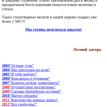
К каждому служению Хлебо- преломления (раз в месяц) и
праздничным Богослужениям пишутся новые молитвы в
стихах.
Таких стихотворных молитв в нашей церкви создано уже
более 1 500 !!!
Мы готовы поделиться опытом!
Летний лагерь
2003
"Острые углы"
2004
"Мы христиане во всем"
2005
"Я тебя люблю!"
2006
"Красавица и чудовище"
2007
"Казнить нельзя, помиловать!"
2008
"Путешествие пиллигрима"
2009
"Сколько Библейских историй"
2010
"Магия соблазна"
2011
"Королевство кривых зеркал"
2012
"Все свободны!"