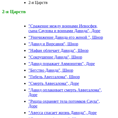
2-я Царств
2-я Царств
"Сражение между воинами Иевосфея,
сына Саулова и воинами Давида", Доре
"Уничижение Давида его женой ", Шнор
"Давид и Вирсавия", Шнор
"Нафан обличает Давида", Шнор
"Сокрушение Давида", Шнор
"Давид поражает Аммонитян", Доре
"Бегство Давида", Шнор
"Гибель Авессалома", Шнор
"Смерть Аввесалома", Доре
"Давид оплакивает смерть Аввесалома",
Доре
"Рицпа охраняет тела потомков Саула",
Доре
"Авесса спасает жизнь Давида", Доре