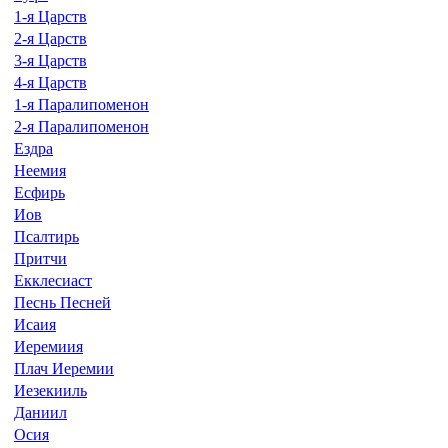
1-я Царств
2-я Царств
3-я Царств
4-я Царств
1-я Паралипоменон
2-я Паралипоменон
Ездра
Неемия
Есфирь
Иов
Псалтирь
Притчи
Екклесиаст
Песнь Песней
Исаия
Иеремиия
Плач Иеремии
Иезекииль
Даниил
Осия