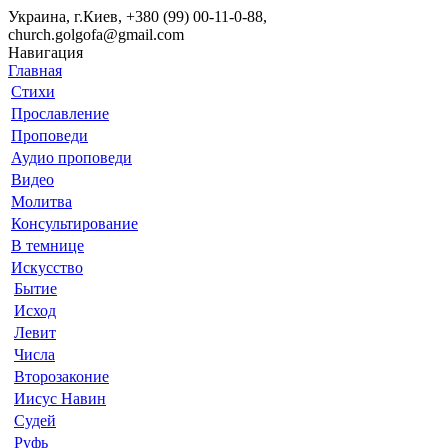
Украина, г.Киев, +380 (99) 00-11-0-88,
church.golgofa@gmail.com
Навигация
Главная
Стихи
Прославление
Проповеди
Аудио проповеди
Видео
Молитва
Консультирование
В темнице
Искусство
Бытие
Исход
Левит
Числа
Второзаконие
Иисус Навин
Судей
Руфь