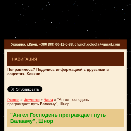
Украина, г.Киев, +380 (99) 00-11-0-88, church.golgofa@gmail.com
НАВИГАЦИЯ
Понравилось? Поделись информацией с друзьями в
соцсетях. Кликни:
»
»
»
"Ангел Господень
Главная
Искусство
Числа
преграждает путь Валааму", Шнор
"Ангел Господень преграждает путь
Валааму", Шнор