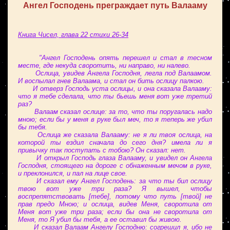
Ангел Господень преграждает путь Валааму
Книга Чисел, глава 22 стихи 26-34
"Ангел Господень опять перешел и стал в тесном
месте, где некуда своротить, ни направо, ни налево.
Ослица, увидев Ангела Господня, легла под Валаамом.
И воспылал гнев Валаама, и стал он бить ослицу палкою.
И отверз Господь уста ослицы, и она сказала Валааму:
что я тебе сделала, что ты бьешь меня вот уже третий
раз?
Валаам сказал ослице: за то, что ты поругалась надо
мною; если бы у меня в руке был меч, то я теперь же убил
бы тебя.
Ослица же сказала Валааму: не я ли твоя ослица, на
которой ты ездил сначала до сего дня? имела ли я
привычку так поступать с тобою? Он сказал: нет.
И открыл Господь глаза Валааму, и увидел он Ангела
Господня, стоящего на дороге с обнаженным мечом в руке,
и преклонился, и пал на лице свое.
И сказал ему Ангел Господень: за что ты бил ослицу
твою вот уже три раза? Я вышел, чтобы
воспрепятствовать [тебе], потому что путь [твой] не
прав предо Мною; и ослица, видев Меня, своротила от
Меня вот уже три раза; если бы она не своротила от
Меня, то Я убил бы тебя, а ее оставил бы живою.
И сказал Валаам Ангелу Господню: согрешил я, ибо не