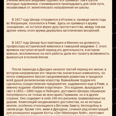
ученики венской академии художеств и примкнул там к группе
молодых художников, стремившихся прокладывать для себя пути,
независимые от эклектического направления ее школы.
В 1817 году Шнорр отправился в Италию и, проведя около года
во Флоренции, поселился в Риме. Здесь он примкнул к кружку
«назареев», но остался верен духу протестантства, между тем как
другие члены этого кружка держались католических воззрений.
В 1827 году Шнорр был приглашен в Мюнхен на должность
профессора исторической живописи в тамошней академии. С этого
времени наступил второй период его деятельности, в котором
важные, возложенные на него работы дали его таланту возможность
выказаться в полном блеске.
После переезда в Дрезден начался третий период его жизни, в
котором направление его творчества значительно изменилось: он
почти совершенно бросил средневековую романтику и предался
всей душой религиозному искусству. Важнейшим трудом его
сделалось осуществление предприятия, задуманного еще в Риме, а
именно издание «Библия в картинах». Это издание, вышедшее в
свет в 1852—1860 годах в Лейпциге, доставило Шнорру обширную
популярность не только во всех краях Германии, но и в других
странах. Оно содержит в себе 240 его рисунков, гравированных на
дереве. Композиций неодинакового достоинства, но из которых
многие, особенно относящиеся к Ветхому Завету, бесподобны в
своем роде. Кроме того, живя в Дрездене, сочинил ряд иллюстраций
для роскошного издания Котты «Der Nibelungen Noth», изготовил