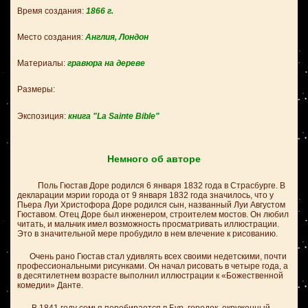
Время создания:
1866
г.
Место создания:
Англия, Лондон
Материалы:
гравюра на дереве
Размеры:
Экспозиция:
книга "La Sainte Bible"
Немного об авторе
Поль Гюстав Доре родился 6 января 1832 года в Страсбурге. В
декларации мэрии города от 9 января 1832 года значилось, что у
Пьера Луи Христофора Доре родился сын, названный Луи Августом
Гюставом. Отец Доре был инженером, строителем мостов. Он любил
читать, и мальчик имел возможность просматривать иллюстрации.
Это в значительной мере пробудило в нем влечение к рисованию.
Очень рано Гюстав стал удивлять всех своими недетскими, почти
профессиональными рисунками. Он начал рисовать в четыре года, а
в десятилетнем возрасте выполнил иллюстрации к «Божественной
комедии» Данте.