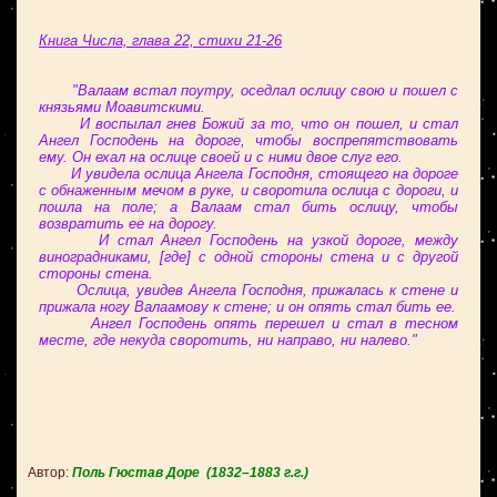
Книга Числа, глава 22, стихи 21-26
"Валаам встал поутру, оседлал ослицу свою и пошел с
князьями Моавитскими.
И воспылал гнев Божий за то, что он пошел, и стал
Ангел Господень на дороге, чтобы воспрепятствовать
ему. Он ехал на ослице своей и с ними двое слуг его.
И увидела ослица Ангела Господня, стоящего на дороге
с обнаженным мечом в руке, и своротила ослица с дороги, и
пошла на поле; а Валаам стал бить ослицу, чтобы
возвратить ее на дорогу.
И стал Ангел Господень на узкой дороге, между
виноградниками, [где] с одной стороны стена и с другой
стороны стена.
Ослица, увидев Ангела Господня, прижалась к стене и
прижала ногу Валаамову к стене; и он опять стал бить ее.
Ангел Господень опять перешел и стал в тесном
месте, где некуда своротить, ни направо, ни налево."
Автор:
Поль Гюстав Доре
(1832–1883 г.г.)