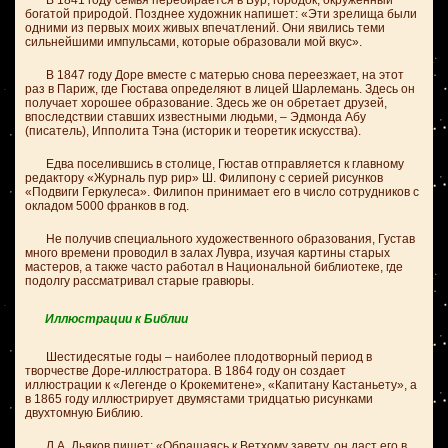
В 1841 году семья перебирается в Бур, городок, окруженный
богатой природой. Позднее художник напишет: «Эти зрелища были
одними из первых моих живых впечатлений. Они явились теми
сильнейшими импульсами, которые образовали мой вкус».
В 1847 году Доре вместе с матерью снова переезжает, на этот
раз в Париж, где Гюстава определяют в лицей Шарлемань. Здесь он
получает хорошее образование. Здесь же он обретает друзей,
впоследствии ставших известными людьми, – Эдмонда Абу
(писатель), Ипполита Тэна (историк и теоретик искусства).
Едва поселившись в столице, Гюстав отправляется к главному
редактору «Журналь пур рир» Ш. Филипону с серией рисунков
«Подвиги Геркулеса». Филипон принимает его в число сотрудников с
окладом 5000 франков в год.
Не получив специального художественного образования, Густав
много времени проводил в залах Лувра, изучая картины старых
мастеров, а также часто работал в Национальной библиотеке, где
подолгу рассматривал старые гравюры.
Иллюстрации к Библии
Шестидесятые годы – наиболее плодотворный период в
творчестве Доре-иллюстратора. В 1864 году он создает
иллюстрации к «Легенде о Крокемитене», «Капитану Кастаньету», а
в 1865 году иллюстрирует двумястами тридцатью рисунками
двухтомную Библию.
Л.А. Дьяков пишет: «Обращаясь к Ветхому завету, он даст его в