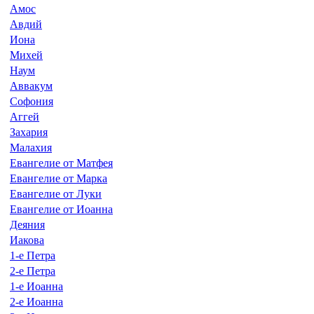
Амос
Авдий
Иона
Михей
Наум
Аввакум
Софония
Аггей
Захария
Малахия
Евангелие от Матфея
Евангелие от Марка
Евангелие от Луки
Евангелие от Иоанна
Деяния
Иакова
1-е Петра
2-е Петра
1-е Иоанна
2-е Иоанна