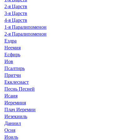
2-я Царств
3-я Царств
4-я Царств
1-я Паралипоменон
2-я Паралипоменон
Ездра
Неемия
Есфирь
Иов
Псалтирь
Притчи
Екклесиаст
Песнь Песней
Исаия
Иеремиия
Плач Иеремии
Иезекииль
Даниил
Осия
Иоиль