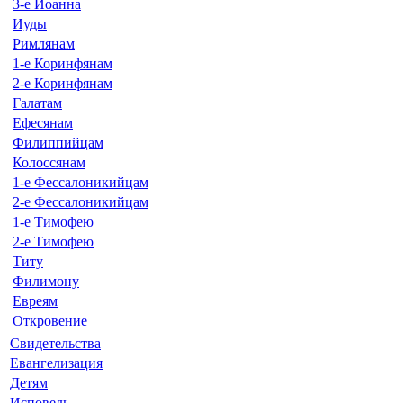
3-е Иоанна
Иуды
Римлянам
1-е Коринфянам
2-е Коринфянам
Галатам
Ефесянам
Филиппийцам
Колоссянам
1-е Фессалоникийцам
2-е Фессалоникийцам
1-е Тимофею
2-е Тимофею
Титу
Филимону
Евреям
Откровение
Свидетельства
Евангелизация
Детям
Исповедь