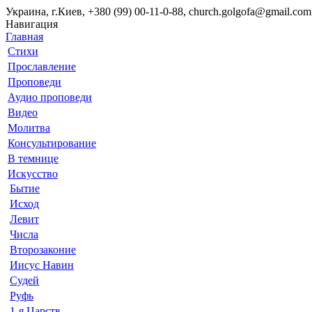
Украина, г.Киев, +380 (99) 00-11-0-88, church.golgofa@gmail.com
Навигация
Главная
Стихи
Прославление
Проповеди
Аудио проповеди
Видео
Молитва
Консультирование
В темнице
Искусство
Бытие
Исход
Левит
Числа
Второзаконие
Иисус Навин
Судей
Руфь
1-я Царств