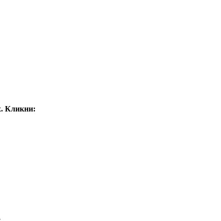
. Кликни:
е