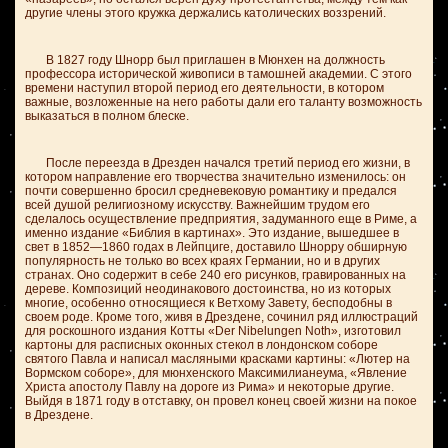
другие члены этого кружка держались католических воззрений.
В 1827 году Шнорр был приглашен в Мюнхен на должность
профессора исторической живописи в тамошней академии. С этого
времени наступил второй период его деятельности, в котором
важные, возложенные на него работы дали его таланту возможность
выказаться в полном блеске.
После переезда в Дрезден начался третий период его жизни, в
котором направление его творчества значительно изменилось: он
почти совершенно бросил средневековую романтику и предался
всей душой религиозному искусству. Важнейшим трудом его
сделалось осуществление предприятия, задуманного еще в Риме, а
именно издание «Библия в картинах». Это издание, вышедшее в
свет в 1852—1860 годах в Лейпциге, доставило Шнорру обширную
популярность не только во всех краях Германии, но и в других
странах. Оно содержит в себе 240 его рисунков, гравированных на
дереве. Композиций неодинакового достоинства, но из которых
многие, особенно относящиеся к Ветхому Завету, бесподобны в
своем роде. Кроме того, живя в Дрездене, сочинил ряд иллюстраций
для роскошного издания Котты «Der Nibelungen Noth», изготовил
картоны для расписных оконных стекол в лондонском соборе
святого Павла и написал масляными красками картины: «Лютер на
Вормском соборе», для мюнхенского Максимилианеума, «Явление
Христа апостолу Павлу на дороге из Рима» и некоторые другие.
Выйдя в 1871 году в отставку, он провел конец своей жизни на покое
в Дрездене.