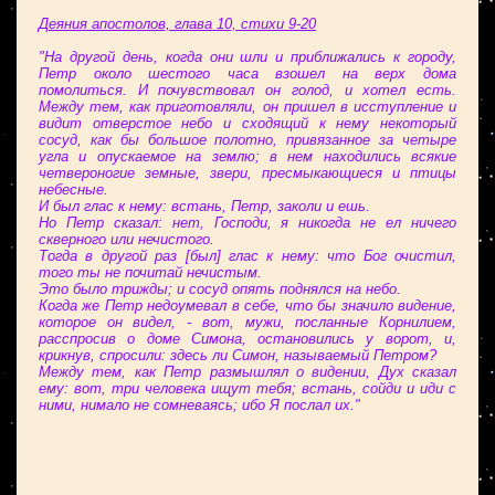
Деяния апостолов, глава 10, стихи 9-20
"На другой день, когда они шли и приближались к городу,
Петр около шестого часа взошел на верх дома
помолиться. И почувствовал он голод, и хотел есть.
Между тем, как приготовляли, он пришел в исступление и
видит отверстое небо и сходящий к нему некоторый
сосуд, как бы большое полотно, привязанное за четыре
угла и опускаемое на землю; в нем находились всякие
четвероногие земные, звери, пресмыкающиеся и птицы
небесные.
И был глас к нему: встань, Петр, заколи и ешь.
Но Петр сказал: нет, Господи, я никогда не ел ничего
скверного или нечистого.
Тогда в другой раз [был] глас к нему: что Бог очистил,
того ты не почитай нечистым.
Это было трижды; и сосуд опять поднялся на небо.
Когда же Петр недоумевал в себе, что бы значило видение,
которое он видел, - вот, мужи, посланные Корнилием,
расспросив о доме Симона, остановились у ворот, и,
крикнув, спросили: здесь ли Симон, называемый Петром?
Между тем, как Петр размышлял о видении, Дух сказал
ему: вот, три человека ищут тебя; встань, сойди и иди с
ними, нимало не сомневаясь; ибо Я послал их."