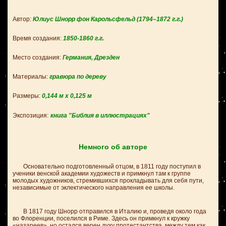
Автор:
Юлиус Шнорр фон Карольсфельд
(1794–1872 г.г.)
Время создания:
1850-1860 г.
г.
Место создания:
Германия, Дрезден
Материалы:
гравюра по дереву
Размеры:
0,144 м х 0,125 м
Экспозиция:
книга "Библия в иллюстрациях"
Немного об авторе
Основательно подготовленный отцом, в 1811 году поступил в
ученики венской академии художеств и примкнул там к группе
молодых художников, стремившихся прокладывать для себя пути,
независимые от эклектического направления ее школы.
В 1817 году Шнорр отправился в Италию и, проведя около года
во Флоренции, поселился в Риме. Здесь он примкнул к кружку
«назареев», но остался верен духу протестантства, между тем как