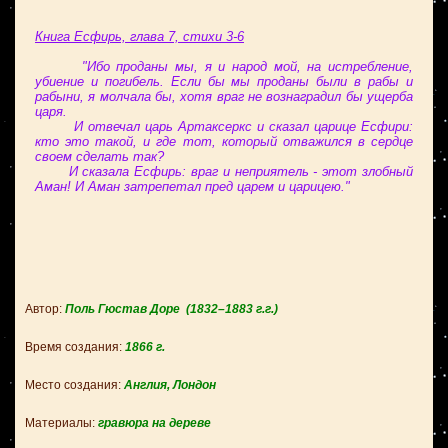
Книга Есфирь, глава 7, стихи 3-6
"Ибо проданы мы, я и народ мой, на истребление,
убиение и погибель. Если бы мы проданы были в рабы и
рабыни, я молчала бы, хотя враг не вознаградил бы ущерба
царя.
И отвечал царь Артаксеркс и сказал царице Есфири:
кто это такой, и где тот, который отважился в сердце
своем сделать так?
И сказала Есфирь: враг и неприятель - этот злобный
Аман! И Аман затрепетал пред царем и царицею."
Автор:
Поль Гюстав Доре
(1832–1883 г.г.)
Время создания:
1866
г.
Место создания:
Англия, Лондон
Материалы:
гравюра на дереве