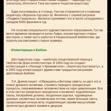
впоследствии ставших известными людьми, – Эдмонда Абу
(писатель), Ипполита Тэна (историк и теоретик искусства).
Едва поселившись в столице, Гюстав отправляется к главному
редактору «Журналь пур рир» Ш. Филипону с серией рисунков
«Подвиги Геркулеса». Филипон принимает его в число сотрудников с
окладом 5000 франков в год.
Не получив специального художественного образования, Густав
много времени проводил в залах Лувра, изучая картины старых
мастеров, а также часто работал в Национальной библиотеке, где
подолгу рассматривал старые гравюры.
Иллюстрации к Библии
Шестидесятые годы – наиболее плодотворный период в
творчестве Доре-иллюстратора. В 1864 году он создает
иллюстрации к «Легенде о Крокемитене», «Капитану Кастаньету», а
в 1865 году иллюстрирует двумястами тридцатью рисунками
двухтомную Библию.
Л.А. Дьяков пишет: «Обращаясь к Ветхому завету, он даст его в
плане древнего космизма, стремясь передать грандиозные
процессы, переживаемые человечеством на заре цивилизации. Все
в этих листах предельно грандиозно и космично: вздыбленные
скалы, бескрайние долины, бездонные ущелья, чудовищные
деревья, несметные человеческие потоки, яркие вспышки света,
прорезающие ночную мглу, подавляющая своими масштабами
архитектура древних храмов и дворцов.