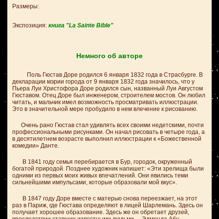
Размеры:
Экспозиция:
книга "La Sainte Bible"
Немного об авторе
Поль Гюстав Доре родился 6 января 1832 года в Страсбурге. В
декларации мэрии города от 9 января 1832 года значилось, что у
Пьера Луи Христофора Доре родился сын, названный Луи Августом
Гюставом. Отец Доре был инженером, строителем мостов. Он любил
читать, и мальчик имел возможность просматривать иллюстрации.
Это в значительной мере пробудило в нем влечение к рисованию.
Очень рано Гюстав стал удивлять всех своими недетскими, почти
профессиональными рисунками. Он начал рисовать в четыре года, а
в десятилетнем возрасте выполнил иллюстрации к «Божественной
комедии» Данте.
В 1841 году семья перебирается в Бур, городок, окруженный
богатой природой. Позднее художник напишет: «Эти зрелища были
одними из первых моих живых впечатлений. Они явились теми
сильнейшими импульсами, которые образовали мой вкус».
В 1847 году Доре вместе с матерью снова переезжает, на этот
раз в Париж, где Гюстава определяют в лицей Шарлемань. Здесь он
получает хорошее образование. Здесь же он обретает друзей,