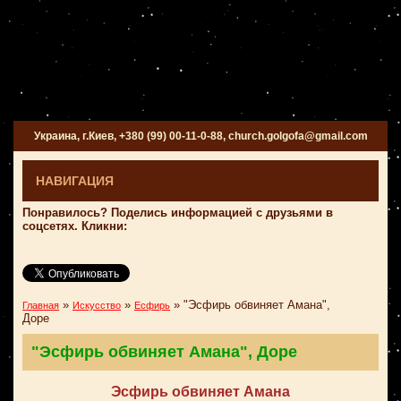
Украина, г.Киев, +380 (99) 00-11-0-88, church.golgofa@gmail.com
НАВИГАЦИЯ
Понравилось? Поделись информацией с друзьями в
соцсетях. Кликни:
»
»
»
"Эсфирь обвиняет Амана",
Главная
Искусство
Есфирь
Доре
"Эсфирь обвиняет Амана", Доре
Эсфирь обвиняет Амана