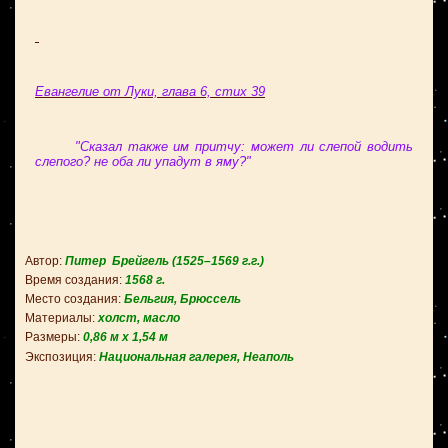
Евангелие от Луки, глава 6, стих 39
"Сказал также им притчу: может ли слепой водить
слепого? не оба ли упадут в яму?"
Автор:
Питер
Брейгель (
1525–1569
г.г.)
Время создания:
1568
г.
Место создания:
Бельгия, Брюссель
Материалы:
холст, масло
Размеры:
0,86 м х 1,54 м
Экспозиция:
Национальная галерея, Неаполь