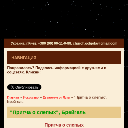
Украина, г.Киев, +380 (99) 00-11-0-88, church.golgofa@gmail.com
НАВИГАЦИЯ
Понравилось? Поделись информацией с друзьями в
соцсетях. Кликни:
»
»
»
"Притча о слепых",
Главная
Искусство
Евангелие от Луки
Брейгель
"Притча о слепых", Брейгель
Притча о слепых