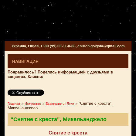
Украина, г.Киев, +380 (99) 00-11-0-88, church.golgofa@gmail.com
НАВИГАЦИЯ
Понравилось? Поделись информацией с друзьями в
соцсетях. Кликни:
»
»
»
"Снятие с креста",
Главная
Искусство
Евангелие от Луки
Микельанджело
"Снятие с креста", Микельанджело
Снятие с креста