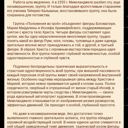
Работа шла медленно. А в 1555 г. Микеланджело разбил эту, еще
незавершенную, группу. И только благодаря кропотливым стараниям
его ученика Тиберио Кальканьи, восстановившего группу, она была
сохранена для потомства.
Группа «Положения во гроб» объединяет фигуры Богоматери,
Марии Магдалины и Иосифа Аримафейского, поддерживающих
снятое с креста тело Христа. Четыре фигуры составляют одно
целое, как бы одну нерасчлененную многоликую группу, трудно
понять какой из фигур Руки, ноги, головы, туловища и даже одежда
зрительно вполне могут принадлежать и той, и другой, и третьей
фигуре. В образе Христа с огромным мастерством передана идея
жертвенности. Вся группа покоряет глубокой человечностью, особой
одухотворенностью и глубиной чувств.
Подлинно беспредельны трагическая выразительность и
страстная одухотворенность всей группы, при внешней пассивности
каждый персонаж этой группы живет своей напряженной внутренней
жизнью. Особенно ощутима неразрывная связь между Христом и
Марией, которая нежно прижимается щекой к голове сына. Полон
сердечности, скорбный и отрешенный от жизни старый Иосиф, в
котором усматривали черты сходства с Микеланджело, — своего
рода идеальный автопортрет художника. В этом произведении
Микеланджело отказывается от изображения резких разворотов,
эффектных движений. Он приходит к особой, глубинной простоте.
Но даже в незавершенном виде, без достаточно точно
выявленного главного зрительного аспекта, эта группа обладает
огромной воздействующей силой. В некое единое целое сливаются в
ней общий замедленный темп движения, трагический излом фигуры