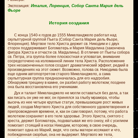
Италия, Лоренция,
Собор Санта Мария дель
Экспозиция:
Фьоре
История создания
С конца 1540-х годов до 1555 Микеланджело работал над
скульптурной группой Пьета (Собор Санта Мария дель Фьоре,
Флоренция). Мертвое тело Христа держит св. Никодим и с двух
сторон поддерживают Богоматерь и Мария Магдалина (закончена
фигура Христа и отчасти св. Магдалины). В отличие от Пьеты собора
св. Петра, эта группа более плоскостная и угловатая, внимание
сосредоточено на изломанной линии тела Христа. Расположение
трех незаконченных голов создает драматический эффект, редкий в
произведениях на этот сюжет. Возможно, голова св. Никодима была
еще одним автопортретом старого Микеланджело, а сама
скульптурная группа предназначалась для его надгробия.
Обнаружив трещину в камне, он разбил работу молотком; позднее
она была восстановлена его учениками.
Дух и талант Микеланджело не могли оставаться без дела, а так
как писать он уже не мог, он принялся за глыбу мрамора, чтобы
высечь из нее четыре круглые статуи, превышающие рост живых
людей, создав Мертвого Христа для собственного удовлетворения и
препровождения времени, и, как он сам говорил, потому, что работа
молотком сохраняет в его теле здоровье. Этого Христа, снятого с
креста, держит Богоматерь, подхватывая же его снизу, ей с усилием
помогает стоящий в ногах Никодим, которому, в свою очередь,
помогает одна из Марий, видя, что силы матери иссякают и что,
побежденная скорбью, она не выдержит. Мертвого же тела,