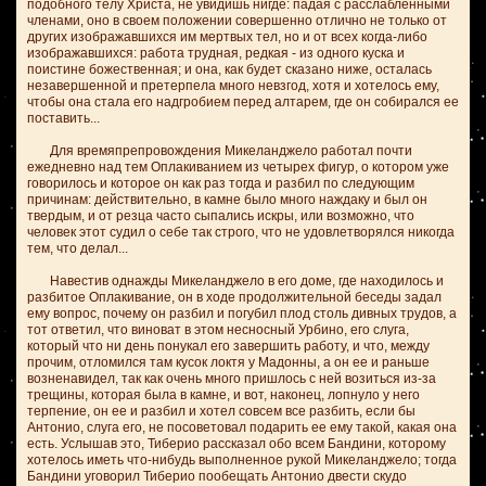
подобного телу Христа, не увидишь нигде: падая с расслабленными
членами, оно в своем положении совершенно отлично не только от
других изображавшихся им мертвых тел, но и от всех когда-либо
изображавшихся: работа трудная, редкая - из одного куска и
поистине божественная; и она, как будет сказано ниже, осталась
незавершенной и претерпела много невзгод, хотя и хотелось ему,
чтобы она стала его надгробием перед алтарем, где он собирался ее
поставить...
Для времяпрепровождения Микеланджело работал почти
ежедневно над тем Оплакиванием из четырех фигур, о котором уже
говорилось и которое он как раз тогда и разбил по следующим
причинам: действительно, в камне было много наждаку и был он
твердым, и от резца часто сыпались искры, или возможно, что
человек этот судил о себе так строго, что не удовлетворялся никогда
тем, что делал...
Навестив однажды Микеланджело в его доме, где находилось и
разбитое Оплакивание, он в ходе продолжительной беседы задал
ему вопрос, почему он разбил и погубил плод столь дивных трудов, а
тот ответил, что виноват в этом несносный Урбино, его слуга,
который что ни день понукал его завершить работу, и что, между
прочим, отломился там кусок локтя у Мадонны, а он ее и раньше
возненавидел, так как очень много пришлось с ней возиться из-за
трещины, которая была в камне, и вот, наконец, лопнуло у него
терпение, он ее и разбил и хотел совсем все разбить, если бы
Антонио, слуга его, не посоветовал подарить ее ему такой, какая она
есть. Услышав это, Тиберио рассказал обо всем Бандини, которому
хотелось иметь что-нибудь выполненное рукой Микеланджело; тогда
Бандини уговорил Тиберио пообещать Антонио двести скудо