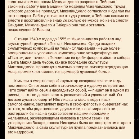
золотом и сам попросил Микеланджело разрешить Тиберио
закончить работу для Бандини по моделям Микеланджело, труды
которого даром не пропадут. Микеланджело согласился и сделал им
этот подарок. Работу тотчас же оттуда унесли, а Тиберио сложил ее
вместе и восстановил не знаю уж сколько ее кусков, но из-за смерти
Бандини, Микеланджело и Тиберио она так и осталась
незаконченной" Вазари.
С конца 1540-х годов до 1555 гг. Микеланджело работал над
скульптурной группой «Пьета с Никодимом». Среди поздних
скульптурных композиций на тему «Оплакивания» - еще более
эмоциональна и усложнена композиционно четырехфигурная
«Пьета», или, точнее, «Положение во гроб» флорентийского собора
Санта Мария дель Фьоре, как все последние скульптуры
Микеланджело, проникнута мыслью о смерти, жизнеутверждающая
мощь прежних лет сменяется щемящей душевной болью.
К мысли о смерти старый скульптор возвращался в эти годы
постоянно. Он готовил себя к стоическому и мудрому ее приятию:
«Кто хочет найти себя и насладиться собой, — пишет он в одном из
писем, — тот не должен искать развлечений и удовольствий. Он
должен думать о смерти! Ибо лишь эта мысль ведет нас к
самопознанию, заставляет верить в свою крепость и оберегает нас
от того, чтобы родственники, друзья и сильные мира сего не
растерзали бы нас на куски со всеми нашими пороками и
желаниями, разуверяющими человека в самом себе». По
утверждению Вазари, голова Никодима была автопортретом старого
Микеланджело, а сама скульптурная группа предназначалась для
его надгробия.