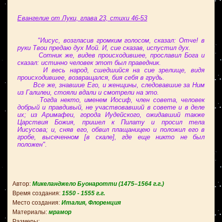
Евангелие от Луки, глава 23, стихи 46-53
"Иисус, возгласив громким голосом, сказал: Отче! в
руки Твои предаю дух Мой. И, сие сказав, испустил дух.
Сотник же, видев происходившее, прославил Бога и
сказал: истинно человек этот был праведник.
И весь народ, сшедшийся на сие зрелище, видя
происходившее, возвращался, бия себя в грудь.
Все же, знавшие Его, и женщины, следовавшие за Ним
из Галилеи, стояли вдали и смотрели на это.
Тогда некто, именем Иосиф, член совета, человек
добрый и правдивый, не участвовавший в совете и в деле
их; из Аримафеи, города Иудейского, ожидавший также
Царствия Божия, пришел к Пилату и просил тела
Иисусова; и, сняв его, обвил плащаницею и положил его в
гробе, высеченном [в скале], где еще никто не был
положен".
Автор:
Микеланджело Буонаротти
(
1475–1564
г.г.)
Время создания:
1550 - 1555
г.г.
Место создания:
Италия, Флоренция
Материалы:
мрамор
Размеры: