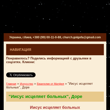
Украина, г.Киев, +380 (99) 00-11-0-88, church.golgofa@gmail.com
НАВИГАЦИЯ
Понравилось? Поделись информацией с друзьями в
соцсетях. Кликни:
»
»
»
"Иисус исцеляет
Главная
Искусство
Евангелие от Матфея
больных", Доре
"Иисус исцеляет больных", Доре
Иисус исцеляет больных