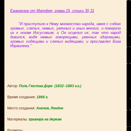
Евангелие от Матфея, глава 15, стихи 30,31
"И приступило к Нему множество народа, имея с собою
хромых, слепых, немых, увечных и иных многих, и повергли
их к ногам Иисусовым; и Он исцелил их; так что народ
дивился, видя немых говорящими, увечных здоровыми,
хромых ходящими и слепых видящими; и прославлял Бога
Израилева."
Автор:
Поль Гюстав Доре
(1832–1883 г.г.)
Время создания:
1866
г.
Место создания:
Англия, Лондон
Материалы:
гравюра на дереве
Размеры: