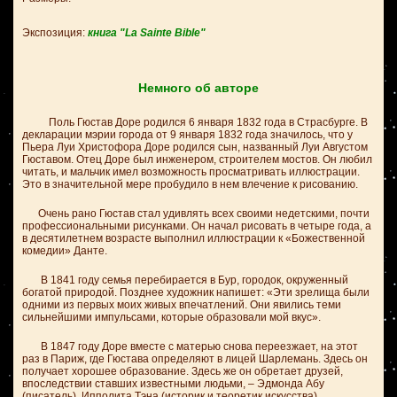
Экспозиция:
книга "La Sainte Bible"
Немного об авторе
Поль Гюстав Доре родился 6 января 1832 года в Страсбурге. В
декларации мэрии города от 9 января 1832 года значилось, что у
Пьера Луи Христофора Доре родился сын, названный Луи Августом
Гюставом. Отец Доре был инженером, строителем мостов. Он любил
читать, и мальчик имел возможность просматривать иллюстрации.
Это в значительной мере пробудило в нем влечение к рисованию.
Очень рано Гюстав стал удивлять всех своими недетскими, почти
профессиональными рисунками. Он начал рисовать в четыре года, а
в десятилетнем возрасте выполнил иллюстрации к «Божественной
комедии» Данте.
В 1841 году семья перебирается в Бур, городок, окруженный
богатой природой. Позднее художник напишет: «Эти зрелища были
одними из первых моих живых впечатлений. Они явились теми
сильнейшими импульсами, которые образовали мой вкус».
В 1847 году Доре вместе с матерью снова переезжает, на этот
раз в Париж, где Гюстава определяют в лицей Шарлемань. Здесь он
получает хорошее образование. Здесь же он обретает друзей,
впоследствии ставших известными людьми, – Эдмонда Абу
(писатель), Ипполита Тэна (историк и теоретик искусства).