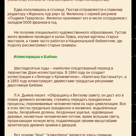
Едва поселившись в столице, Гюстав отправляется к главному
редактору «Журналь пур рир» Ш. Филипону с серией рисунков
«Подвиги Геркулеса». Филипон принимает его в число сотрудников с
окладом 5000 франков в год.
Не получив специального художественного образования, Густав
много времени проводил в залах Лувра, изучая картины старых
мастеров, а также часто работал в Национальной библиотеке, где
подолгу рассматривал старые гравюры.
Иллюстрации к Библии
Шестидесятые годы – наиболее плодотворный период в
творчестве Доре-иллюстратора. В 1864 году он создает
иллюстрации к «Легенде о Крокемитене», «Капитану Кастаньету», а
в 1865 году иллюстрирует двумястами тридцатью рисунками
двухтомную Библию.
Л.А. Дьяков пишет: «Обращаясь к Ветхому завету, он даст его в
плане древнего космизма, стремясь передать грандиозные
процессы, переживаемые человечеством на заре цивилизации. Все
в этих листах предельно грандиозно и космично: вздыбленные
скалы, бескрайние долины, бездонные ущелья, чудовищные
деревья, несметные человеческие потоки, яркие вспышки света,
прорезающие ночную мглу, подавляющая своими масштабами
архитектура древних храмов и дворцов.
Вот почему "фон", "атмосфера" является здесь главным,