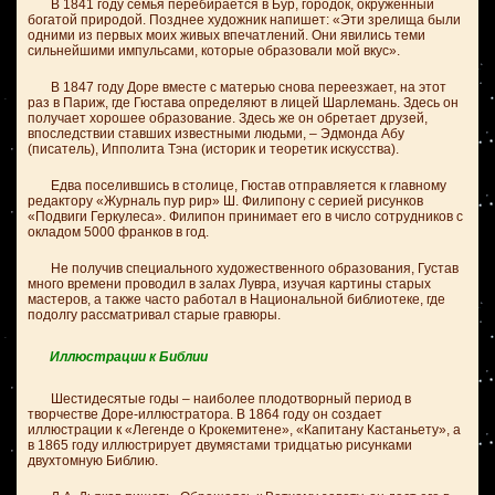
В 1841 году семья перебирается в Бур, городок, окруженный
богатой природой. Позднее художник напишет: «Эти зрелища были
одними из первых моих живых впечатлений. Они явились теми
сильнейшими импульсами, которые образовали мой вкус».
В 1847 году Доре вместе с матерью снова переезжает, на этот
раз в Париж, где Гюстава определяют в лицей Шарлемань. Здесь он
получает хорошее образование. Здесь же он обретает друзей,
впоследствии ставших известными людьми, – Эдмонда Абу
(писатель), Ипполита Тэна (историк и теоретик искусства).
Едва поселившись в столице, Гюстав отправляется к главному
редактору «Журналь пур рир» Ш. Филипону с серией рисунков
«Подвиги Геркулеса». Филипон принимает его в число сотрудников с
окладом 5000 франков в год.
Не получив специального художественного образования, Густав
много времени проводил в залах Лувра, изучая картины старых
мастеров, а также часто работал в Национальной библиотеке, где
подолгу рассматривал старые гравюры.
Иллюстрации к Библии
Шестидесятые годы – наиболее плодотворный период в
творчестве Доре-иллюстратора. В 1864 году он создает
иллюстрации к «Легенде о Крокемитене», «Капитану Кастаньету», а
в 1865 году иллюстрирует двумястами тридцатью рисунками
двухтомную Библию.