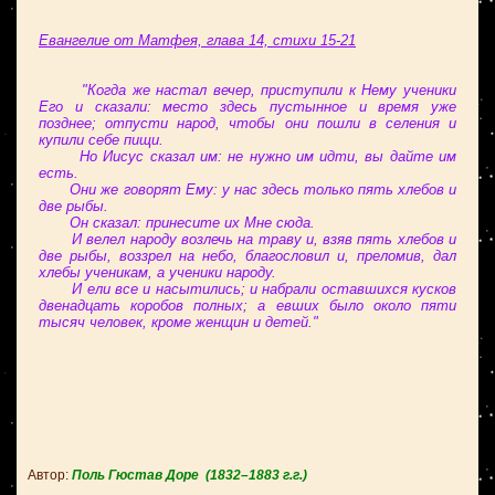
Евангелие от Матфея, глава 14, стихи 15-21
"Когда же настал вечер, приступили к Нему ученики
Его и сказали: место здесь пустынное и время уже
позднее; отпусти народ, чтобы они пошли в селения и
купили себе пищи.
Но Иисус сказал им: не нужно им идти, вы дайте им
есть.
Они же говорят Ему: у нас здесь только пять хлебов и
две рыбы.
Он сказал: принесите их Мне сюда.
И велел народу возлечь на траву и, взяв пять хлебов и
две рыбы, воззрел на небо, благословил и, преломив, дал
хлебы ученикам, а ученики народу.
И ели все и насытились; и набрали оставшихся кусков
двенадцать коробов полных; а евших было около пяти
тысяч человек, кроме женщин и детей."
Автор:
Поль Гюстав Доре
(1832–1883 г.г.)