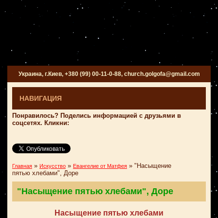
Украина, г.Киев, +380 (99) 00-11-0-88, church.golgofa@gmail.com
НАВИГАЦИЯ
Понравилось? Поделись информацией с друзьями в
соцсетях. Кликни:
»
»
»
"Насыщение
Главная
Искусство
Евангелие от Матфея
пятью хлебами", Доре
"Насыщение пятью хлебами", Доре
Насыщение пятью хлебами