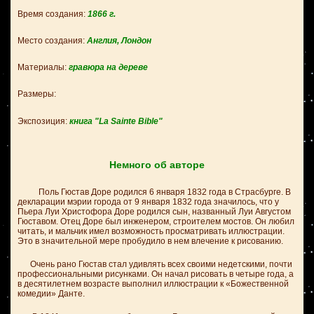
Время создания:
1866
г.
Место создания:
Англия, Лондон
Материалы:
гравюра на дереве
Размеры:
Экспозиция:
книга "La Sainte Bible"
Немного об авторе
Поль Гюстав Доре родился 6 января 1832 года в Страсбурге. В
декларации мэрии города от 9 января 1832 года значилось, что у
Пьера Луи Христофора Доре родился сын, названный Луи Августом
Гюставом. Отец Доре был инженером, строителем мостов. Он любил
читать, и мальчик имел возможность просматривать иллюстрации.
Это в значительной мере пробудило в нем влечение к рисованию.
Очень рано Гюстав стал удивлять всех своими недетскими, почти
профессиональными рисунками. Он начал рисовать в четыре года, а
в десятилетнем возрасте выполнил иллюстрации к «Божественной
комедии» Данте.