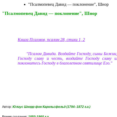
"Псалмопевец Давид — поклонение", Шнор
"Псалмопевец Давид — поклонение", Шнор
Книга Псалмов, псалом 28, стихи 1, 2
"Псалом Давида. Воздайте Господу, сыны Божии,
Господу славу и честь, воздайте Господу славу и
поклонитесь Господу в благолепном святилище Его."
Автор:
Юлиус Шнорр фон Карольсфельд
(1794–1872 г.г.)
Время создания:
1850-1860 г.
г.