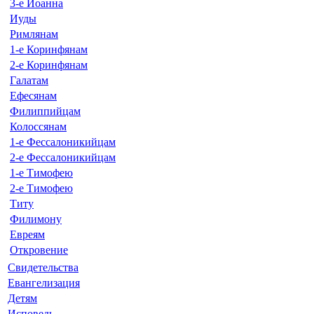
3-е Иоанна
Иуды
Римлянам
1-е Коринфянам
2-е Коринфянам
Галатам
Ефесянам
Филиппийцам
Колоссянам
1-е Фессалоникийцам
2-е Фессалоникийцам
1-е Тимофею
2-е Тимофею
Титу
Филимону
Евреям
Откровение
Свидетельства
Евангелизация
Детям
Исповедь