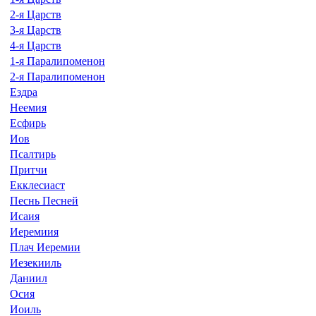
2-я Царств
3-я Царств
4-я Царств
1-я Паралипоменон
2-я Паралипоменон
Ездра
Неемия
Есфирь
Иов
Псалтирь
Притчи
Екклесиаст
Песнь Песней
Исаия
Иеремиия
Плач Иеремии
Иезекииль
Даниил
Осия
Иоиль