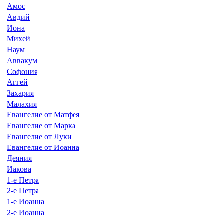
Амос
Авдий
Иона
Михей
Наум
Аввакум
Софония
Аггей
Захария
Малахия
Евангелие от Матфея
Евангелие от Марка
Евангелие от Луки
Евангелие от Иоанна
Деяния
Иакова
1-е Петра
2-е Петра
1-е Иоанна
2-е Иоанна