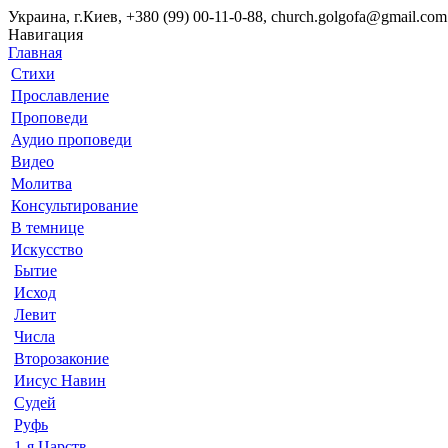
Украина, г.Киев, +380 (99) 00-11-0-88, church.golgofa@gmail.com
Навигация
Главная
Стихи
Прославление
Проповеди
Аудио проповеди
Видео
Молитва
Консультирование
В темнице
Искусство
Бытие
Исход
Левит
Числа
Второзаконие
Иисус Навин
Судей
Руфь
1-я Царств