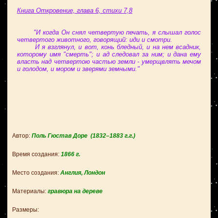
Книга Откровение, глава 6, стихи 7,8
"И когда Он снял четвертую печать, я слышал голос
четвертого животного, говорящий: иди и смотри.
И я взглянул, и вот, конь бледный, и на нем всадник,
которому имя "смерть"; и ад следовал за ним; и дана ему
власть над четвертою частью земли - умерщвлять мечом
и голодом, и мором и зверями земными."
Автор:
Поль Гюстав Доре
(1832–1883 г.г.)
Время создания:
1866
г.
Место создания:
Англия, Лондон
Материалы:
гравюра на дереве
Размеры: