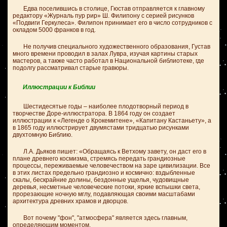
Едва поселившись в столице, Гюстав отправляется к главному
редактору «Журналь пур рир» Ш. Филипону с серией рисунков
«Подвиги Геркулеса». Филипон принимает его в число сотрудников с
окладом 5000 франков в год.
Не получив специального художественного образования, Густав
много времени проводил в залах Лувра, изучая картины старых
мастеров, а также часто работал в Национальной библиотеке, где
подолгу рассматривал старые гравюры.
Иллюстрации к Библии
Шестидесятые годы – наиболее плодотворный период в
творчестве Доре-иллюстратора. В 1864 году он создает
иллюстрации к «Легенде о Крокемитене», «Капитану Кастаньету», а
в 1865 году иллюстрирует двумястами тридцатью рисунками
двухтомную Библию.
Л.А. Дьяков пишет: «Обращаясь к Ветхому завету, он даст его в
плане древнего космизма, стремясь передать грандиозные
процессы, переживаемые человечеством на заре цивилизации. Все
в этих листах предельно грандиозно и космично: вздыбленные
скалы, бескрайние долины, бездонные ущелья, чудовищные
деревья, несметные человеческие потоки, яркие вспышки света,
прорезающие ночную мглу, подавляющая своими масштабами
архитектура древних храмов и дворцов.
Вот почему "фон", "атмосфера" является здесь главным,
определяющим моментом.