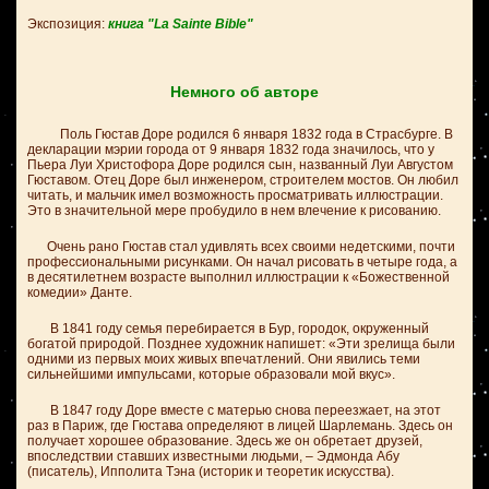
Экспозиция:
книга "La Sainte Bible"
Немного об авторе
Поль Гюстав Доре родился 6 января 1832 года в Страсбурге. В
декларации мэрии города от 9 января 1832 года значилось, что у
Пьера Луи Христофора Доре родился сын, названный Луи Августом
Гюставом. Отец Доре был инженером, строителем мостов. Он любил
читать, и мальчик имел возможность просматривать иллюстрации.
Это в значительной мере пробудило в нем влечение к рисованию.
Очень рано Гюстав стал удивлять всех своими недетскими, почти
профессиональными рисунками. Он начал рисовать в четыре года, а
в десятилетнем возрасте выполнил иллюстрации к «Божественной
комедии» Данте.
В 1841 году семья перебирается в Бур, городок, окруженный
богатой природой. Позднее художник напишет: «Эти зрелища были
одними из первых моих живых впечатлений. Они явились теми
сильнейшими импульсами, которые образовали мой вкус».
В 1847 году Доре вместе с матерью снова переезжает, на этот
раз в Париж, где Гюстава определяют в лицей Шарлемань. Здесь он
получает хорошее образование. Здесь же он обретает друзей,
впоследствии ставших известными людьми, – Эдмонда Абу
(писатель), Ипполита Тэна (историк и теоретик искусства).