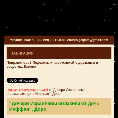
Украина, г.Киев, +380 (99) 00-11-0-88, church.golgofa@gmail.com
НАВИГАЦИЯ
Понравилось? Поделись информацией с друзьями в
соцсетях. Кликни:
»
»
»
"Дочери Израилевы
Главная
Искусство
Судей
оплакивают дочь Иеффая", Доре
"Дочери Израилевы оплакивают дочь
Иеффая", Доре