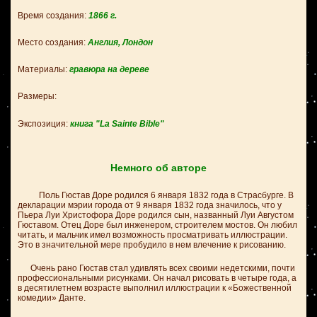
Время создания:
1866
г.
Место создания:
Англия, Лондон
Материалы:
гравюра на дереве
Размеры:
Экспозиция:
книга "La Sainte Bible"
Немного об авторе
Поль Гюстав Доре родился 6 января 1832 года в Страсбурге. В
декларации мэрии города от 9 января 1832 года значилось, что у
Пьера Луи Христофора Доре родился сын, названный Луи Августом
Гюставом. Отец Доре был инженером, строителем мостов. Он любил
читать, и мальчик имел возможность просматривать иллюстрации.
Это в значительной мере пробудило в нем влечение к рисованию.
Очень рано Гюстав стал удивлять всех своими недетскими, почти
профессиональными рисунками. Он начал рисовать в четыре года, а
в десятилетнем возрасте выполнил иллюстрации к «Божественной
комедии» Данте.