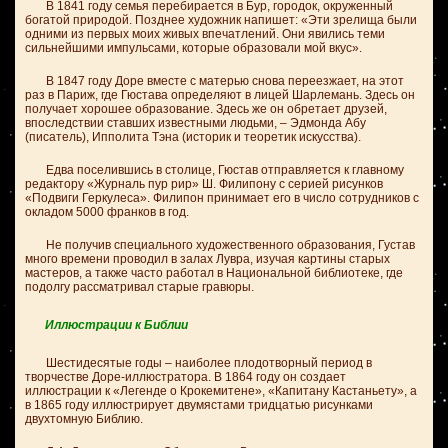
В 1841 году семья перебирается в Бур, городок, окруженный
богатой природой. Позднее художник напишет: «Эти зрелища были
одними из первых моих живых впечатлений. Они явились теми
сильнейшими импульсами, которые образовали мой вкус».
В 1847 году Доре вместе с матерью снова переезжает, на этот
раз в Париж, где Гюстава определяют в лицей Шарлемань. Здесь он
получает хорошее образование. Здесь же он обретает друзей,
впоследствии ставших известными людьми, – Эдмонда Абу
(писатель), Ипполита Тэна (историк и теоретик искусства).
Едва поселившись в столице, Гюстав отправляется к главному
редактору «Журналь пур рир» Ш. Филипону с серией рисунков
«Подвиги Геркулеса». Филипон принимает его в число сотрудников с
окладом 5000 франков в год.
Не получив специального художественного образования, Густав
много времени проводил в залах Лувра, изучая картины старых
мастеров, а также часто работал в Национальной библиотеке, где
подолгу рассматривал старые гравюры.
Иллюстрации к Библии
Шестидесятые годы – наиболее плодотворный период в
творчестве Доре-иллюстратора. В 1864 году он создает
иллюстрации к «Легенде о Крокемитене», «Капитану Кастаньету», а
в 1865 году иллюстрирует двумястами тридцатью рисунками
двухтомную Библию.