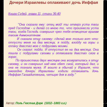
Дочери Израилевы оплакивают дочь Иеффая
Книга Судей, глава 11, стихи 36-40
"Она сказала ему: отец мой! ты отверз уста твои
пред Господом - и делай со мною то, что произнесли уста
твои, когда Господь совершил чрез тебя отмщение врагам
твоим Аммонитянам.
И сказала отцу своему: сделай мне только вот что:
отпусти меня на два месяца; я пойду, взойду на горы и
оплачу девство мое с подругами моими.
Он сказал: пойди. И отпустил ее на два месяца. Она
пошла с подругами своими и оплакивала девство свое в
горах.
По прошествии двух месяцев она возвратилась к отцу
своему, и он совершил над нею обет свой, который дал, и
она не познала мужа. И вошло в обычай у Израиля, что
ежегодно дочери Израилевы ходили оплакивать дочь
Иеффая Галаадитянина, четыре дня в году."
Автор:
Поль Гюстав Доре
(1832–1883 г.г.)