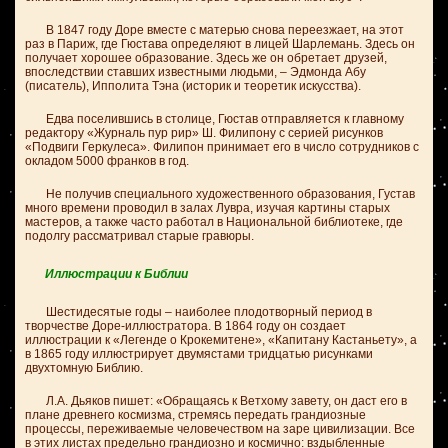
В 1847 году Доре вместе с матерью снова переезжает, на этот
раз в Париж, где Гюстава определяют в лицей Шарлемань. Здесь он
получает хорошее образование. Здесь же он обретает друзей,
впоследствии ставших известными людьми, – Эдмонда Абу
(писатель), Ипполита Тэна (историк и теоретик искусства).
Едва поселившись в столице, Гюстав отправляется к главному
редактору «Журналь пур рир» Ш. Филипону с серией рисунков
«Подвиги Геркулеса». Филипон принимает его в число сотрудников с
окладом 5000 франков в год.
Не получив специального художественного образования, Густав
много времени проводил в залах Лувра, изучая картины старых
мастеров, а также часто работал в Национальной библиотеке, где
подолгу рассматривал старые гравюры.
Иллюстрации к Библии
Шестидесятые годы – наиболее плодотворный период в
творчестве Доре-иллюстратора. В 1864 году он создает
иллюстрации к «Легенде о Крокемитене», «Капитану Кастаньету», а
в 1865 году иллюстрирует двумястами тридцатью рисунками
двухтомную Библию.
Л.А. Дьяков пишет: «Обращаясь к Ветхому завету, он даст его в
плане древнего космизма, стремясь передать грандиозные
процессы, переживаемые человечеством на заре цивилизации. Все
в этих листах предельно грандиозно и космично: вздыбленные