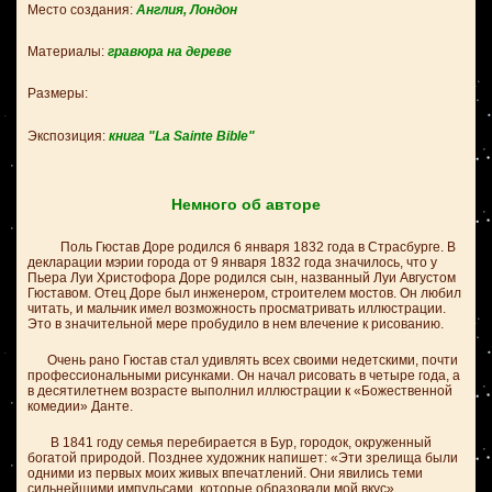
Место создания:
Англия, Лондон
Материалы:
гравюра на дереве
Размеры:
Экспозиция:
книга "La Sainte Bible"
Немного об авторе
Поль Гюстав Доре родился 6 января 1832 года в Страсбурге. В
декларации мэрии города от 9 января 1832 года значилось, что у
Пьера Луи Христофора Доре родился сын, названный Луи Августом
Гюставом. Отец Доре был инженером, строителем мостов. Он любил
читать, и мальчик имел возможность просматривать иллюстрации.
Это в значительной мере пробудило в нем влечение к рисованию.
Очень рано Гюстав стал удивлять всех своими недетскими, почти
профессиональными рисунками. Он начал рисовать в четыре года, а
в десятилетнем возрасте выполнил иллюстрации к «Божественной
комедии» Данте.
В 1841 году семья перебирается в Бур, городок, окруженный
богатой природой. Позднее художник напишет: «Эти зрелища были
одними из первых моих живых впечатлений. Они явились теми
сильнейшими импульсами, которые образовали мой вкус».