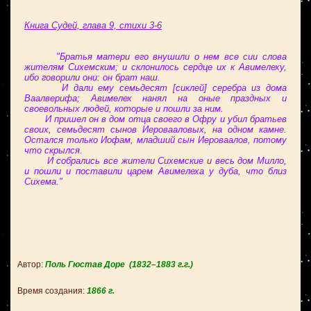
Книга Судей, глава 9, стихи 3-6
"Братья матери его внушили о нем все сии слова
жителям Сихемским; и склонилось сердце их к Авимелеху,
ибо говорили они: он брат наш.
И дали ему семьдесят [сиклей] серебра из дома
Ваалверифа; Авимелех нанял на оные праздных и
своевольных людей, которые и пошли за ним.
И пришел он в дом отца своего в Офру и убил братьев
своих, семьдесят сынов Иеровааловых, на одном камне.
Остался только Иофам, младший сын Иероваалов, потому
что скрылся.
И собрались все жители Сихемские и весь дом Милло,
и пошли и поставили царем Авимелеха у дуба, что близ
Сихема."
Автор:
Поль Гюстав Доре
(1832–1883 г.г.)
Время создания:
1866
г.