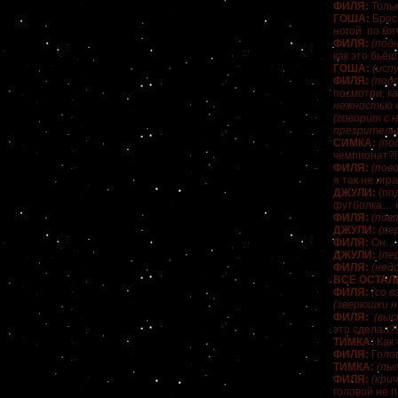
ФИЛЯ:
Тольк
ГОША:
Брос
ногой по мяч
ФИЛЯ:
(под
как это бьёш
ГОША:
(исп
ФИЛЯ:
(под
посмотри, ка
нежностью о
(говорит с 
презритель
СИМКА:
(по
чемпионат?! 
ФИЛЯ:
(пов
я так не игр
ДЖУЛИ:
(под
футболка… 
ФИЛЯ:
(пов
ДЖУЛИ:
(пе
ФИЛЯ:
Он…
ДЖУЛИ:
(пе
ФИЛЯ:
(нед
ВСЕ ОСТАЛ
ФИЛЯ:
(со в
(зверюшки н
ФИЛЯ:
(выс
это сделал?!
ТИМКА:
Как 
ФИЛЯ:
Голов
ТИМКА:
(пыт
ФИЛЯ:
(кри
головой не 