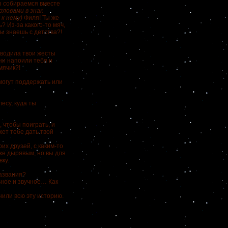
ы собираемся вместе
оловами в знак
к нему)
Филя! Ты же
? Из-за какого-то мяч,
ты знаешь с детства?!
еводила твои жесты
они напоили тебя и
мячик?!
 могут поддержать или
есу, куда ты
, чтобы поиграть, и
жет тебе дать твой
оих друзей, с каким-то
же дырявым, но вы для
ку.
названия?
ьное и звучное… Как
или всю эту историю.