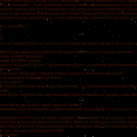
и скажи пожалуйста, что же это за тренировка, если на чемпионате леса зайчи
о есть наоборот… А на тренировке он у нас скачет как дохлая медуза после о
аучимся играть в футбол! И зачем нам тогда лезть на лесной чемпионат? Поз
чка, но где же мы возьмём настоящий мячик? Приходится играть понарошеч
дбегает к Гоше, машет рукой у него перед носом и кричит)
Позор будет не 
йте! Слышите?!
?!
!
?!
что, не слышите?! Кто-то бьёт по настоящему футбольному мячу! Вы что не с
авь! Откуда здесь настоящий футбольный мяч! Это рыба плещется в речке…
птица хлопает крыльями…
 мама даёт мне шлепка…
шет на них рукой)
Да-нет! Это футбольный мяч… и хороший футбольный мяч
Дзи-и-и-инь!
 Смотрите, Филя идёт!
(машет ручкой и кричит)
Фи-и-иле-ечка-а-а-а!!!
из-за деревьев показывается Филя)
о это у него?!
Е:
(почти шепотом, на выдохе)
Мя-я-я-ячик…
(и потом крича что есть силы
-ик!!!
ают Филю, теребят его, хватают мяч, Филя пытается не давать. Шум, смех
оди! Филя, где ты взял такой «крутой» мячик?!
Нравиться?! Вы не поверите – нашёл в овражке за ручьём! Кто-то потерял и п
раторит взахлёб)
Это не просто здорово! Это вовремя! Ты же слышал, что 
олу? Мы сначала не думали участвовать. Мяча-то, чтобы хоть чуть-чуть потр
мка обмотал клубок травы верёвками и мы уже минут двадцать пытаемся бит
ут ты,… да ещё с настоящим мячом!
но галдят)