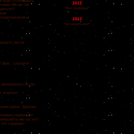
к будет отскакивать
2012
тлива! Мы же так
"Все свободны!"
ориться?!
ным.
понарошечным, а
2013
"Вспомнить всё!"
лышите, как он
! Звук… слышите
, бросаются к Филе)
, вскрики)
охоже давно. Здорово,
объявлен чемпионат
енироваться у нас нет!
ь это «чудище»