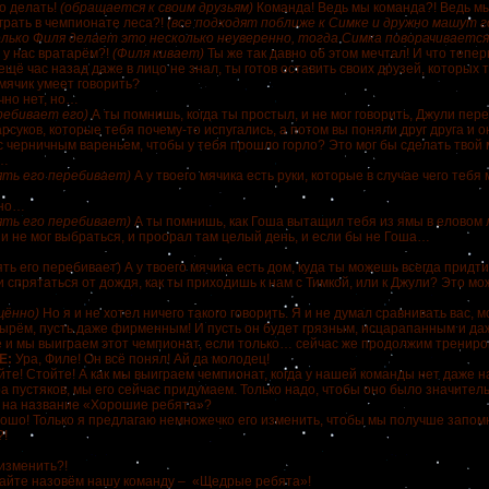
о делать!
(обращается к своим друзьям)
Команда! Ведь мы команда?! Ведь м
играть в чемпионате леса?!
(все подходят поближе к Симке и дружно машут г
олько Филя делает это несколько неуверенно, тогда Симка поворачивается 
 у нас вратарём?!
(Филя кивает)
Ты же так давно об этом мечтал! И что теперь
ещё час назад даже в лицо не знал, ты готов оставить своих друзей, которых 
 мячик умеет говорить?
чно нет, но…
ребивает его)
А ты помнишь, когда ты простыл, и не мог говорить, Джули пер
рсуков, которые тебя почему-то испугались, а потом вы поняли друг друга и 
с черничным вареньем, чтобы у тебя прошло горло? Это мог бы сделать твой 
…
ять его перебивает)
А у твоего мячика есть руки, которые в случае чего тебя
 но…
ять его перебивает)
А ты помнишь, как Гоша вытащил тебя из ямы в еловом л
 и не мог выбраться, и проорал там целый день, и если бы не Гоша…
ть его перебивает) А у твоего мячика есть дом, куда ты можешь всегда придти
и спрятаться от дождя, как ты приходишь к нам с Тимкой, или к Джули? Это мо
щённо)
Но я и не хотел ничего такого говорить. Я и не думал сравнивать вас, м
ырём, пусть даже фирменным! И пусть он будет грязным, исцарапанным и да
 и мы выиграем этот чемпионат, если только… сейчас же продолжим трениров
Е:
Ура, Филе! Он всё понял! Ай да молодец!
йте! Стойте! А как мы выиграем чемпионат, когда у нашей команды нет даже 
а пустяков, мы его сейчас придумаем. Только надо, чтобы оно было значител
 на название «Хорошие ребята»?
ошо! Только я предлагаю немножечко его изменить, чтобы мы получше запомн
?!
изменить?!
айте назовём нашу команду – «Щедрые ребята»!