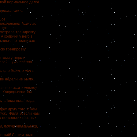
овой нормальное дело!
ватает мяч и
Всё!
ворачивает Тимку во
тоже!
смотрела тренировку
А колючки у него в
и никто не поднимает
всю тренировку
нфетами угощали…
оловой…
(удивлённо
 она бьёт, и мяч с
 две недели не было…
рагическим голосом)
… Хавроньевна, вы…
ву…Тогда вы… тогда
руг другу того, о чём
лужу! Филя! А если нам
а нескольких грязных
о, почти трагически,
еский! С этим надо