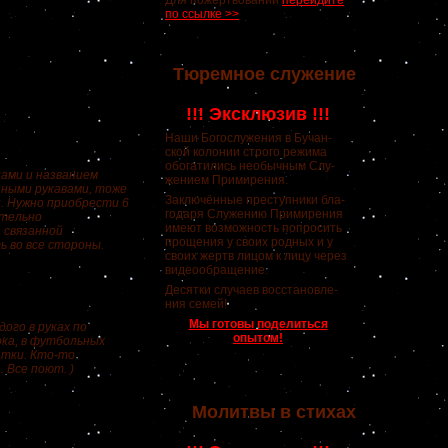
Для пожертвований
перейдите
по ссылке >>
Тюремное служение
!!! Эксклюзив !!!
Наши Богослужения в Бучан-
ской колонии строго режима
обогатились необычным Слу-
нами и названием
жением Примирения.
нными рукавами, тоже
Заключённые преступники бла-
. Нужно приобрести 6
годаря Служению Примирения
ательно
имеют возможность попросить
 связанной
прощения у своих родных и у
ь во все стороны.
своих жертв лицом к лицу через
видеообращение.
Десятки случаев восстановле-
ния семей!
Мы готовы поделиться
дого в руках по
опытом!
ока, в футбольных
атки. Кто-то
 Все поют. )
Молитвы в стихах