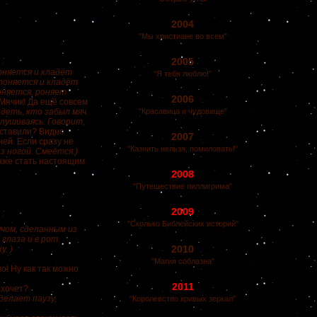
2004
"Мы христиане во всем"
2005
оняется и кладёт
"Я тебя люблю!"
лоняется и кладёт
оняется, роняет
2006
 Мячик! Да ещё совсем
деть, кто забыл мяч.
"Красавица и чудовище"
лушиваясь. Говорит,
оставили? Видно
2007
ней. Если сразу не
"Казнить нельзя, помиловать!"
з ногой. Смеётся.)
даже стать настоящим
2008
"Путешествие пиллигрима"
2009
"Сколько Библейских историй"
ячом, сделанным из
глаза и в рот.
2010
. )
"Магия соблазна"
о! Ну как так можно
2011
ахочет?
(делает паузу,
"Королевство кривых зеркал"