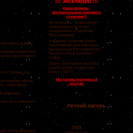
!!! Эксклюзив !!!
Наша Церковь -
родоначальница подобного
служения!!!
Молитвенные "Славословия" –
стихотворные молитвы,
создаваемые в Служении
Прославления.
К каждому служению Хлебо-
спортивной форме).
преломления (раз в месяц) и
праздничным Богослужениям
стягивая слова)
Ка-а-
пишутся новые молитвы в
на-все-гда оставля-я-
стихах.
Таких стихотворных молитв в
нашей церкви создано уже
более 1 500 !!!
ята»? Почему эта
Мы готовы поделиться
 не пожалел одного,
опытом!
ого – спортивная
й, немножко
 ещё пять новеньких
Летний лагерь
2003
ющий и отъезжающий
"Острые углы"