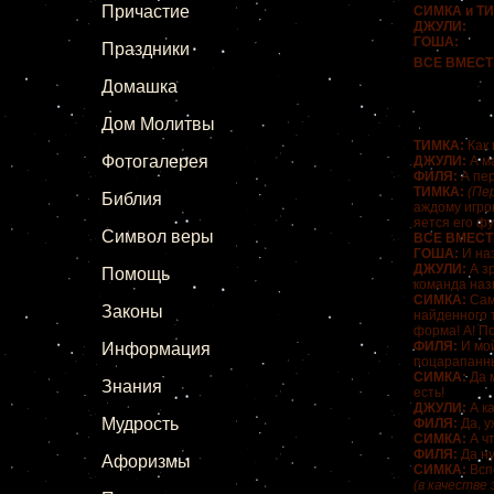
Причастие
СИМКА и Т
ДЖУЛИ:
Я
ГОША:
А
Праздники
ВСЕ ВМЕСТ
Футбо
Домашка
Тра-р
Футбо
Дом Молитвы
ТИМКА:
Как 
Фотогалерея
ДЖУЛИ:
А м
ФИЛЯ:
А пер
ТИМКА:
(Пе
Библия
аждому игро
яется его ф
Символ веры
ВСЕ ВМЕСТ
ГОША:
И на
ДЖУЛИ:
А з
Помощь
команда на
СИМКА:
Само
Законы
найденного т
форма! А! По
ФИЛЯ:
И мой
Информация
поцарапанны
СИМКА:
Да м
Знания
есть!
ДЖУЛИ:
А к
Мудрость
ФИЛЯ:
Да, у
СИМКА:
А чт
ФИЛЯ:
Да ну
Афоризмы
СИМКА:
Всп
(в качеств