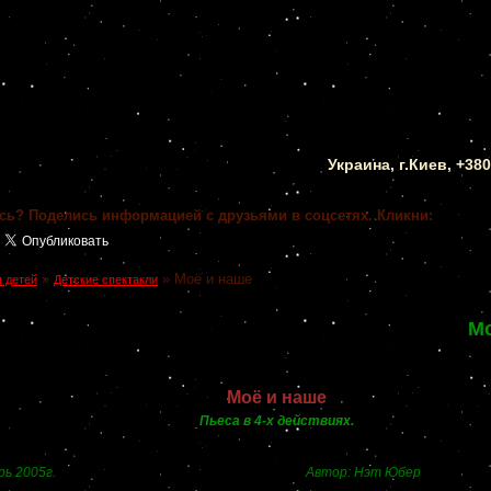
Украина, г.Киев, +38
сь? Поделись информацией с друзьями в соцсетях. Кликни:
»
»
Моё и наше
 детей
Детские спектакли
Мо
Моё и наше
Пьеса в 4-х действиях.
в, январь 2005г. Автор: Нэт Юбер