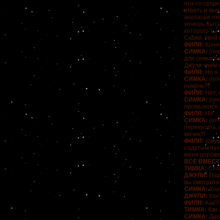
что-то срочн
играть и вы
согласья, т
хочешь быть
которого ты 
Скажи, твой
ФИЛЯ:
Коне
СИМКА:
(пе
для семьи ба
Джули чаем 
ФИЛЯ:
Но я
СИМКА:
(оп
помочь?!
ФИЛЯ:
Нет,
СИМКА:
(оп
провалился,
ФИЛЯ:
Но…
СИМКА:
(опя
перекусить, 
мячик?!
ФИЛЯ:
(сму
надутым пуз
меня дороже
ВСЕ ВМЕСТ
ТИМКА:
Сто
ДЖУЛИ:
Пар
вы смотрите
СИМКА:
Хор
ДЖУЛИ:
Как
ФИЛЯ:
Как?!
ТИМКА:
Как 
СИМКА:
Дав