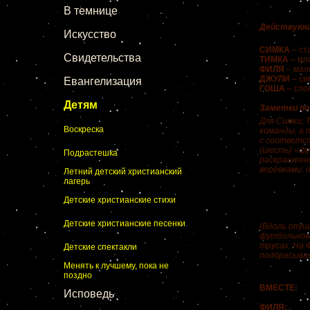
В темнице
Действующ
Искусство
СИМКА
– ст
Свидетельства
ТИМКА
– мл
ФИЛЯ
– мал
ДЖУЛИ
– си
Евангелизация
ГОША
– сло
Детям
Заметки по
Для Симки, 
Воскреска
команды, а 
с соответст
(шесть) «фу
Подрастешка
раскрашенны
верёвками: 
Летний детский христианский
лагерь
Детские христианские стихи
Детские христианские песенки
(Вдоль опуш
футбольному
трусах. На 
Детские спектакли
подбрасывае
Менять к лучшему, пока не
поздно
ВМЕСТЕ:
М
Исповедь
Кома
ФИЛЯ:
Я