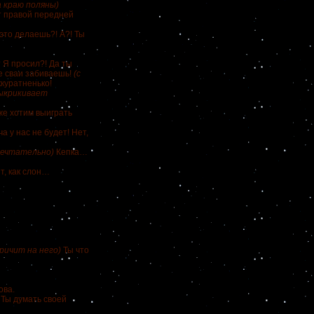
а краю поляны)
т правой передней
 это делаешь?! А?! Ты
 Я просил?! Да ты
не сваи забиваешь!
(с
ккуратненько!
ыкрикивает
же хотим выиграть
 у нас не будет! Нет,
мечтательно)
Кепка…
т, как слон…
кричит на него)
Ты что
ова.
! Ты думать своей