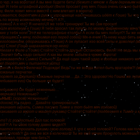
о чур, я на воротах! А вы мне будете бить!
(бежит с мячом к двум деревьям н
ай! Я тебе штрафной пробью! (Филя бросает ему мяч. Гоша очень сильно бьё
у. Филя ловит мяч и вместе с ним влетает в ворота)
нимается, берёт мяч в руки и угрожающе наклонившись идёт к Гоше)
Ты что
ь по моему новенькому мячику?! А?!
уганно)
А я что? Я ничего! Я же тебя тренирую! Ты же сам просил!
ойдя вплотную к Гоше)
Я тебя просил так лупить по моему фирменному мячу?
кие у тебя ноги! Это же телеграфные столбы! А если бы мяч лопнул?! Ты же 
бращаясь к мячу, поднимая его перед собой)
Мя-я-ячик! По нему надо бить а
негодованием, оборачиваясь к Гоше)
А он лупасит изо всей силы и доволен!
(в
но)
Слон!
(Гоша шарахается от него)
дбегая к Филе и Гоше)
Стойте! Стойте друзья! Остановись, Филя! Но ведь мы 
Значит бить надо сильно! А как мы иначе забьём в чужие ворота!
орачивается к Симке)
Сильно?! Да ещё один такой удар и вообще никакого мяча
аю!
(берёт мяч и пытается уйти)
бегая к Филе) Филечка! Подожди! Ведь ты же всегда хотел быть вратарём?!
(
кожаные перчатки…
торяет за Джулией)
Кожаные перчатки… Да… Это здорово! Но Гошка же лупи
ребивает его)
Он больше не будет!
ребивает)
Он будет нежненько…
оверчиво)
Нежненько?
ЬНЫЕ:
(хором)
Нежненько!
здохом)
Ну, ладно… Давайте тренироваться.
ачинают играть, Симка пасует Тимке и тот бьёт мяч головой)
какивает из ворот и машет руками)
Стойте! Стойте!
(подбегает к Тимке и 
что?
(с гордостью)
Дал пас головой!
ой?! А ты свою голову давно видел?!
ается потрогать руками свою голову)
А что с моей головой? Голова как гол
чит)
Голова?! Да она же вся в колючках!!! Ты же мой мячик проколоть можешь!!
пробовал, прежде чем бить?!