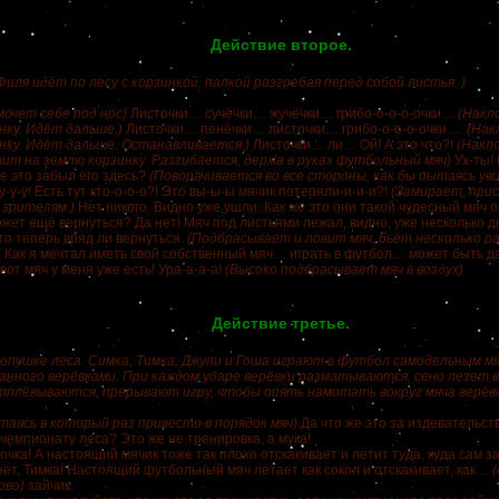
Действие второе.
Филя идёт по лесу с корзинкой, палкой разгребая перед собой листья. )
мочет себе под нос)
Листочки… сучёчки… жучёчки… грибо-о-о-о-очки…
(Накл
инку. Идёт дальше.)
Листочки… пенёчки… листочки… грибо-о-о-о-очки…
(Нак
инку. Идёт дальше. Останавливается.)
Листочки… ли… Ой! А это что?!
(Накл
вит на землю корзинку. Разгибается, держа в руках футбольный мяч)
Ух-ты!
же это забыл его здесь?
(Поворачивается во все стороны, как бы пытаясь уви
у-у-у! Есть тут кто-о-о-о?! Это вы-ы-ы мячик потеряли-и-и-и?!
(Замирает, прис
 зрителям.)
Нет никого. Видно уже ушли. Как же это они такой чудесный мяч 
жет ещё вернуться? Да нет! Мяч под листьями лежал, видно, уже несколько д
то теперь вряд ли вернуться.
(Подбрасывает и ловит мяч, бьёт несколько ра
! Как я мечтал иметь свой собственный мяч… играть в футбол… может быть 
вот мяч у меня уже есть! Ура-а-а-а!
(Высоко подбрасывает мяч в воздух)
Действие третье.
 опушке леса. Симка, Тимка, Джули и Гоша играют в футбол самодельным м
анного верёвками. При каждом ударе верёвки разматываются, сено лезет в 
плёвываются, прерывают игру, чтобы опять намотать вокруг мяча верёвку
таясь в который раз привести в порядок мяч)
Да что же это за издевательств
 чемпионату леса? Это же не тренировка, а мука!
очка! А настоящий мячик тоже так плохо отскакивает и летит туда, куда сам з
ет, Тимка! Настоящий футбольный мяч летает как сокол и отскакивает, как…
ово)
зайчик.