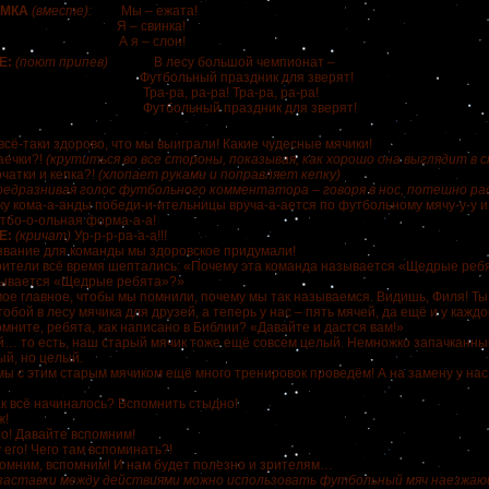
ИМКА
(вместе):
Мы – ежата!
 – свинка!
 я – слон!
Е:
(поют припев)
В лесу большой чемпионат –
льный праздник для зверят!
а, ра-ра! Тра-ра, ра-ра!
льный праздник для зверят!
всё-таки здорово, что мы выиграли! Какие чудесные мячики!
аечки?!
(крутиться во все стороны, показывая, как хорошо она выглядит в 
чатки и кепка?!
(хлопает руками и поправляет кепку)
редразнивая голос футбольного комментатора – говоря в нос, потешно ра
ку кома-а-анды победи-и-ительницы вруча-а-ается по футбольному мячу-у-у и 
утбо-о-ольная форма-а-а!
Е:
(кричат)
Ур-р-р-ра-а-а!!!
звание для команды мы здоровское придумали!
рители всё время шептались: «Почему эта команда называется «Щедрые реб
зывается «Щедрые ребята»?»
е главное, чтобы мы помнили, почему мы так называемся. Видишь, Филя! Ты
обой в лесу мячика для друзей, а теперь у нас – пять мячей, да ещё и у кажд
мните, ребята, как написано в Библии? «Давайте и дастся вам!»
… то есть, наш старый мячик тоже ещё совсем целый. Немножко запачканны
й, но целый.
ы с этим старым мячиком ещё много тренировок проведём! А на замену у нас
ак всё начиналось? Вспомнить стыдно!
ж!
о! Давайте вспомним!
 его! Чего там вспоминать?!
омним, вспомним! И нам будет полезно и зрителям…
е заставки между действиями можно использовать футбольный мяч наезжа