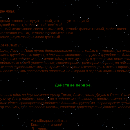
ие лица:
арший ежонок, рассудительный, интересуется наукой.
адший ежонок, любопытный, весёлый.
енький медвежонок, сосед семьи ежей, немного флегматичный, любит поесть.
мпатичная свинка, немного легкомысленная
нёнок, неуклюжий, немного грустный.
 реквизиту:
Тимки, Джули и Гоши нужно дополнительно сшить майки с номерами, их име
также футбольные трусы, а для Фили вратарские трусы и футболка с дли
вующими надписями и номером один, а также кепку и вратарские перчатки
тбольных» мячей (пластиковых, соразмерных с размерами героев, но обяз
х «под футбольные мячи»). Кроме того нужно изготовить мячик из травы,
он должен быть достаточно плотным, но и трава и верёвки должны торчат
Действие первое.
ки леса один за другим маршируют Тимка, Симка, Филя, Джули и Гоша. У каж
 мячу. Все в майках с номерами и надписями названия команды и имени игр
Филе кепка, вратарская футболка с длинными рукавами и вратарские перч
т свой мяч, кто-то ведёт ногами, слонёнок жонглирует на кончике хобота.
ы «Щедрые ребята» -
нда-чемпион!
 – мишка!