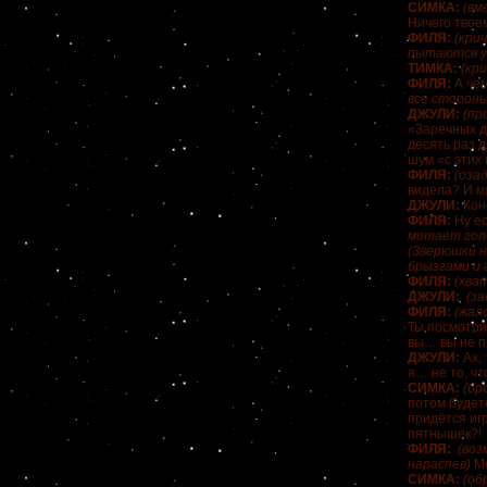
СИМКА:
(вм
Ничего твоем
ФИЛЯ:
(кри
пытаются у
ТИМКА:
(кри
ФИЛЯ:
А чем
все стороны
ДЖУЛИ:
(пр
«Заречных ду
десять раз 
шум «с этих 
ФИЛЯ:
(оза
видела? И м
ДЖУЛИ:
Кон
ФИЛЯ:
Ну е
мотает гол
(Зверюшки н
брызгами и 
ФИЛЯ:
(хва
ДЖУЛИ:
(за
ФИЛЯ:
(жал
Ты посмотри
вы… вы не пр
ДЖУЛИ:
Ах,
я… не то, ч
СИМКА:
(бр
потом будете
придётся иг
пятнышек?!
ФИЛЯ:
(воз
нараспев)
М
СИМКА:
(об