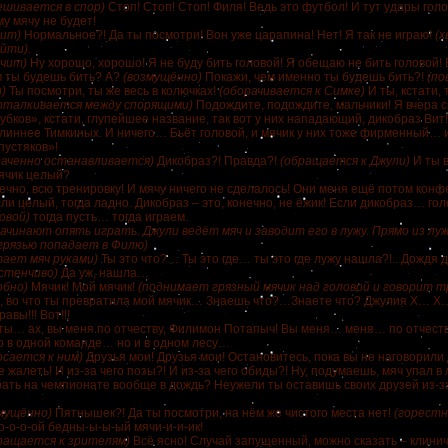
ешивается в спор)
Стоп! Стоп! Стоп! Филя! Ведь это футбол! И тут удары гол
у мячу не будет!
чит)
Нормальное?! Да ты посмотри! Вон уже царапина! Нет! Я так не играю!
(х
йти).
чит)
Ну хорошо, хорошо! Я не буду бить головой! Я обещаю не бить головой! 
 ты будешь бить? А?
(возмущённо)
Покажи, чем именно ты будешь бить?!
(по
)
Ты посмотри, ты же весь в колючках!
(оборачивается к Симке)
И ты, кстати, 
оталкивается между спорящими)
Подождите, подождите, мальчики! Я вчера 
бков», кстати, глупейшее название, так вот у них нападающий, дикобраз Вит! 
длиннее Тимкиных. И ничего… Бьёт головой, и мячик у них тоже фирменный… 
пустяков»!
даченно останавливается)
Дикобраз?! Правда?!
(обращается к Джули)
И ты 
ячик целый?
ечно, всю тренировку! И мячу ничего не сделалось! Они меня ещё потом ко
сли целый, тогда ладно. Дикобраз – это, конечно, не ёжик! Если дикобраз… г
овой)
тогда пусть… тогда играем.
ачинают опять играть. Джули ведёт мяч и заводит его в лужу. Прямо из лужи
грязью попадает в Филю)
тает мяч руками)
Ты это что?… Ты это где… ты это где лужу нашла?!.. Дождя
стенчиво)
Да уж, нашла…
обно)
Мячик! Мой мячик!
(поднимает грязный мячик над головой и говорит т
, во что ты превратила мой мячик… Знаешь что?…Знаете что? Джулия Х… Х
авы!!! Вот!!!
 ты… ах, вы меня по отчеству, Филимон Потапыч! Вы меня… меня… по отчест
то в одной команде… но и в одном лесу…
осается к ним)
Друзья мои! Друзья мои! Остановитесь, пока вы не наговорили д
 жалеть! И из-за чего позы?! И из-за чего обиды?! Ну, подумаешь, мяч упал в 
рать на чемпионате вообще в дождь? Неужели ты оставишь своих друзей из-з
мущённо)
Пятнышек?! Да ты посмотри, на нём же чистого места нет!
(горестн
о-о-о-ой бедны-ы-ы-ый мячи-и-и-ик!
ращается к зрителям)
Всё ясно! Случай запущенный, можно сказать – клинич