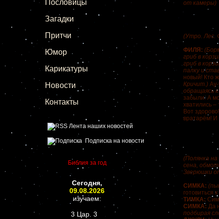
Пословицы
от камеры)
Загадки
Притчи
(Утро. Лес. 
ФИЛЯ:
(Бор
Юмор
гриб в корз
гриб в корз
Карикатуры
палку и ста
новый! Кто 
Кричит.)
Ау-
Новости
обращаясь к
забыли. А мо
Контакты
хватились – 
Вот здорово
вратарём! И 
Лента наших новостей
Подписка на новости
(Полянка на
Библия за год
сена, обмот
Зверюшки от
Сегодня,
СИМКА:
(пы
09.08.2026
готовиться к
изучаем:
ТИМКА:
Сим
СИМКА:
Да н
подбирая сл
3 Цар. 3