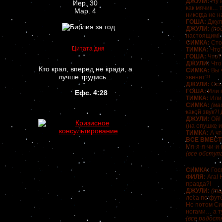
ДЖУЛИ:
Ну 
Иер. 30
как мячик… т
Мар. 4
никогда не н
ГОША:
Джули
ДЖУЛИ:
(по
настоящим!
СИМКА:
Сто
Цитата дня
ТИМКА:
Что
ГОША:
Что?
ДЖУЛИ:
Что
Кто крал, вперед не кради, а
СИМКА:
Вы 
лучше трудись...
звенит?!
ДЖУЛИ:
Ост
ГОША:
Или 
Ефс. 4:28
ТИМКА:
Или
СИМКА:
(ма
какой звук?! 
ДЖУЛИ:
Ой!
(на опушке 
ТИМКА:
А чт
ВСЕ ВМЕСТ
Мя-я-я-чи-и-и
(все обступ
СИМКА:
Госп
ФИЛЯ:
Ага! 
правда?!
ДЖУЛИ:
(та
леса по футб
Но потом Си
ногами… а т
(все радост