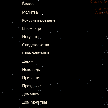
Слава Агнцу
Видео
Аллилуйя! 
Молитва
Аллилуйя! 
Консультирование
В темнице
Искусство
Свидетельства
Евангелизация
Детям
Исповедь
Причастие
Праздники
Домашка
Дом Молитвы