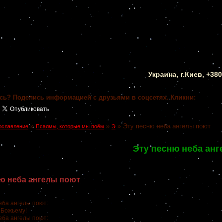
Украина, г.Киев, +38
сь? Поделись информацией с друзьями в соцсетях. Кликни:
»
»
»
Эту песню неба ангелы поют
ославление
Псалмы, которые мы поём
Э
Эту песню неба ан
ю неба ангелы поют
еба ангелы поют:
 Божьему!
еба ангелы поют: