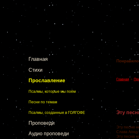
Главная
Понравило
Стихи
»
Главная
Пр
Прославление
Псалмы, которые мы поём
Песни по темам
Эту песн
Псалмы, созданные в ГОЛГОФЕ
Проповеди
Эту песню н
Слава Агнцу
Аудио проповеди
Эту песню н