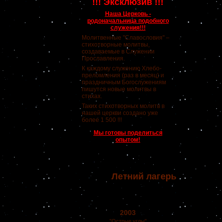
!!! Эксклюзив !!!
Наша Церковь -
родоначальница подобного
служения!!!
Молитвенные "Славословия" –
стихотворные молитвы,
создаваемые в Служении
Прославления.
К каждому служению Хлебо-
преломления (раз в месяц) и
праздничным Богослужениям
пишутся новые молитвы в
стихах.
Таких стихотворных молитв в
нашей церкви создано уже
более 1 500 !!!
Мы готовы поделиться
опытом!
Летний лагерь
2003
"Острые углы"