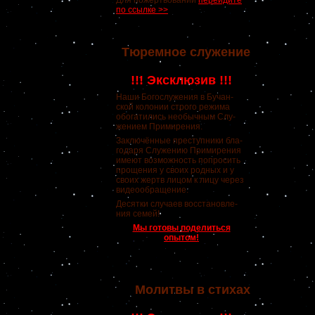
Для пожертвований
перейдите
по ссылке >>
Тюремное служение
!!! Эксклюзив !!!
Наши Богослужения в Бучан-
ской колонии строго режима
обогатились необычным Слу-
жением Примирения.
Заключённые преступники бла-
годаря Служению Примирения
имеют возможность попросить
прощения у своих родных и у
своих жертв лицом к лицу через
видеообращение.
Десятки случаев восстановле-
ния семей!
Мы готовы поделиться
опытом!
Молитвы в стихах