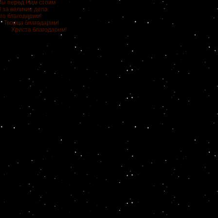
еред Ним стоим
великие дела
лагодарим!
ца благодарим!
та благодарим!