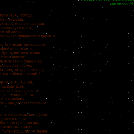
уже нечего (А 
арим Тебя, Господь,
це и за дождь,
ую жару, мороз январский…
ляешь дух и плоть,
Святой даёшь,
каешь нас священством царским…
 что жизнь нам подарил
ей жизнью стал,
ухом нас животворил
вом напитал!
пытаний горький яд,
словений мёд,
лотой чудесный град,
 небесах нас ждёт!
рим Тебя, наш Бог,
, одежду, кров,
еленья и благословенья…
зни нам опорой стал,
в Свою любовь,
ое – нам даровал спасенье!
 что в церковь нас собрал
ножию креста
хе нам единство дал,
в любовь Христа!
ь Творцу звучит хвала!