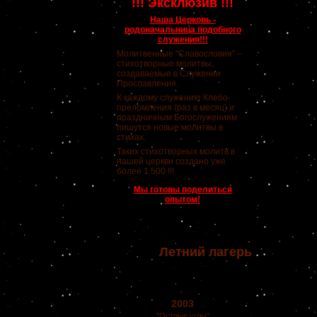
!!! Эксклюзив !!!
Наша Церковь -
родоначальница подобного
служения!!!
Молитвенные "Славословия" –
стихотворные молитвы,
создаваемые в Служении
Прославления.
К каждому служению Хлебо-
преломления (раз в месяц) и
праздничным Богослужениям
пишутся новые молитвы в
стихах.
Таких стихотворных молитв в
нашей церкви создано уже
более 1 500 !!!
Мы готовы поделиться
опытом!
Летний лагерь
2003
"Острые углы"