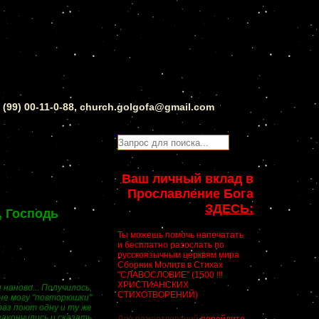
0 (99) 00-11-0-88, church.golgofa@gmail.com
Ваш личный вклад в
Прославление Бога
ЗДЕСЬ:
, Господь
Ты можешь помочь напечатать
и бесплатно разослать по
русскоязычным церквям мира
Сборник Молитв в Стихах
"СЛАВОСЛОВИЕ" (1500 !!!
ХРИСТИАНСКИХ
наново... Получилось,
СТИХОТВОРЕНИЙ)
 не могу "повторюшки"
раз поют одну и ту же
закончились и сказать