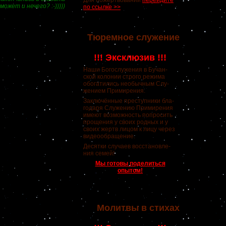
Для пожертвований
перейдите
может и нечего? :-)))))
по ссылке >>
Тюремное служение
!!! Эксклюзив !!!
Наши Богослужения в Бучан-
ской колонии строго режима
обогатились необычным Слу-
жением Примирения.
Заключённые преступники бла-
годаря Служению Примирения
имеют возможность попросить
прощения у своих родных и у
своих жертв лицом к лицу через
видеообращение.
Десятки случаев восстановле-
ния семей!
Мы готовы поделиться
опытом!
Молитвы в стихах