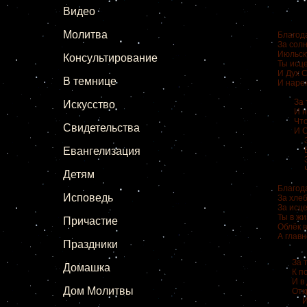
Видео
Молитва
Благод
За солн
Июльск
Консультирование
Ты исце
И Дух 
В темнице
И наре
За то,
Искусство
И наш
Что Д
Свидетельства
И Сло
За ис
Евангелизация
Благо
За зо
Что в
Детям
Благода
Исповедь
За хлеб
За исц
Ты в жи
Причастие
Облёк 
А главн
Праздники
За то,
Домашка
К под
И в Ду
Дом Молитвы
Откры
И пуст