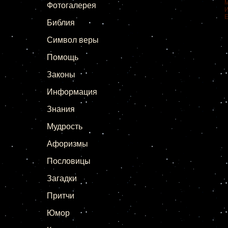
Мы п
Фотогалерея
И за 
Его б
Библия
Твор
Хрис
Символ веры
Помощь
Законы
Информация
Знания
Мудрость
Афоризмы
Пословицы
Загадки
Притчи
Юмор