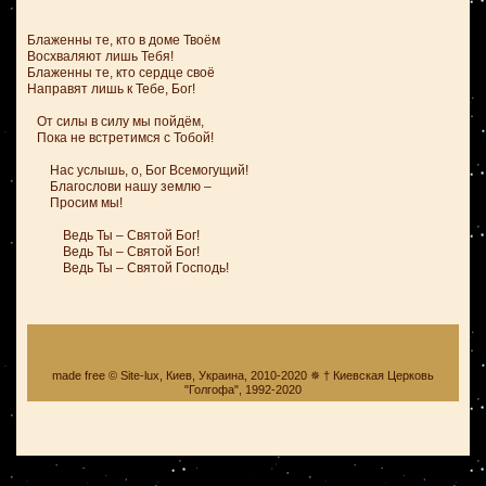
Блаженны те, кто в доме Твоём
Восхваляют лишь Тебя!
Блаженны те, кто сердце своё
Направят лишь к Тебе, Бог!
От силы в силу мы пойдём,
Пока не встретимся с Тобой!
Нас услышь, о, Бог Всемогущий!
Благослови нашу землю –
Просим мы!
Ведь Ты – Святой Бог!
Ведь Ты – Святой Бог!
Ведь Ты – Святой Господь!
made free © Site-lux, Киев, Украина, 2010-2020 ✵ † Киевская Церковь
"Голгофа", 1992-2020