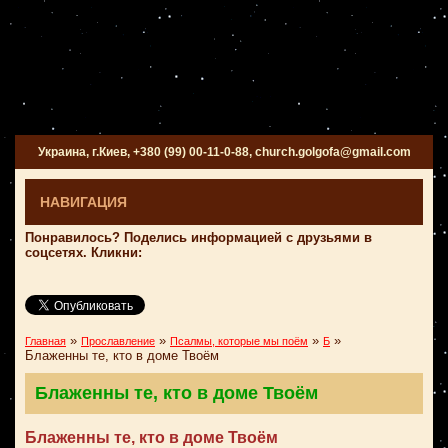
Украина, г.Киев, +380 (99) 00-11-0-88, church.golgofa@gmail.com
НАВИГАЦИЯ
Понравилось? Поделись информацией с друзьями в
соцсетях. Кликни:
»
»
»
»
Главная
Прославление
Псалмы, которые мы поём
Б
Блаженны те, кто в доме Твоём
Блаженны те, кто в доме Твоём
Блаженны те, кто в доме Твоём