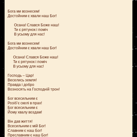
Бога ми вознесем!
Достойним є хвали наш Бог!
Осана! Слався Боже наш!
Ти є рятунок і поміч
В усьому для нас!
Бога ми вознесем!
Достойним є хвали наш Бог!
Осана! Слався Боже наш!
Ти є рятунок і поміч
В усьому для нас!
Господь – Цар!
Веселись земля!
Правда і добро
Возносять на Господній трон!
Бог всесильним є
Розіб’є скелі в прах!
Бог всесильним є
Йому хвалу воздам!
Він дав життя!
Всесильним є мій Бог!
Славним є наш Бог!
Преславним є наш Бог!