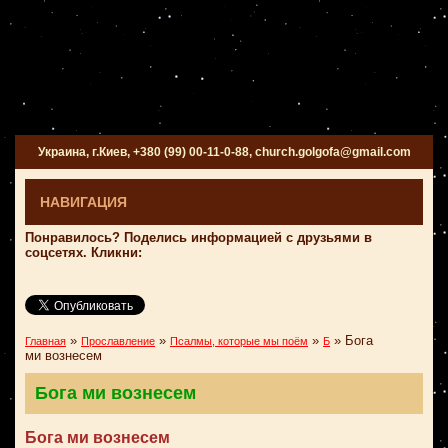
Украина, г.Киев, +380 (99) 00-11-0-88, church.golgofa@gmail.com
НАВИГАЦИЯ
Понравилось? Поделись информацией с друзьями в
соцсетях. Кликни:
»
»
»
»
Бога
Главная
Прославление
Псалмы, которые мы поём
Б
ми вознесем
Бога ми вознесем
Бога ми вознесем