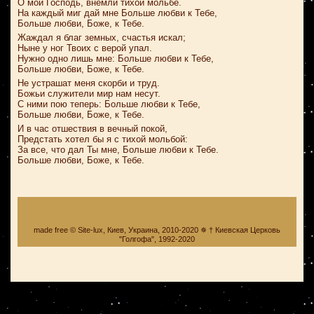
О мой Господь, внемли тихой мольбе.
На каждый миг дай мне Больше любви к Тебе,
Больше любви, Боже, к Тебе.
Жаждал я благ земных, счастья искал;
Ныне у ног Твоих с верой упал.
Нужно одно лишь мне: Больше любви к Тебе,
Больше любви, Боже, к Тебе.
Не устрашат меня скорби и труд.
Божьи служители мир нам несут.
С ними пою теперь: Больше любви к Тебе,
Больше любви, Боже, к Тебе.
И в час отшествия в вечный покой,
Предстать хотел бы я с тихой мольбой:
За все, что дал Ты мне, Больше любви к Тебе.
Больше любви, Боже, к Тебе.
made free © Site-lux, Киев, Украина, 2010-2020 ✵ † Киевская Церковь
"Голгофа", 1992-2020