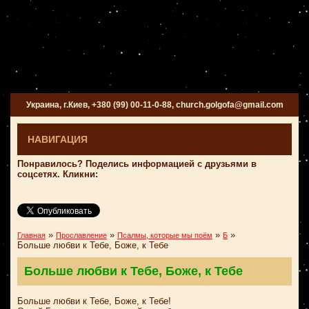
Украина, г.Киев, +380 (99) 00-11-0-88, church.golgofa@gmail.com
НАВИГАЦИЯ
Понравилось? Поделись информацией с друзьями в
соцсетях. Кликни:
»
»
»
»
Главная
Прославление
Псалмы, которые мы поём
Б
Больше любви к Тебе, Боже, к Тебе
Больше любви к Тебе, Боже, к Тебе
Больше любви к Тебе, Боже, к Тебе!