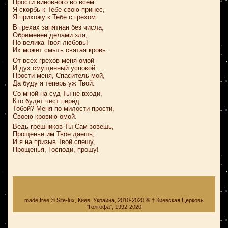
Прости виновного во всем.
Я скорбь к Тебе свою принес,
Я прихожу к Тебе с грехом.
В грехах запятнан без числа,
Обременен делами зла;
Но велика Твоя любовь!
Их может смыть святая кровь.
От всех грехов меня омой
И дух смущенный успокой.
Прости меня, Спаситель мой,
Да буду я теперь уж Твой.
Со мной на суд Ты не входи,
Кто будет чист перед
Тобой? Меня по милости прости,
Своею кровию омой.
Ведь грешников Ты Сам зовешь,
Прощенье им Твое даешь;
И я на призыв Твой спешу,
Прощенья, Господи, прошу!
made free © Site-lux, Киев, Украина, 2010-2020 ✵ † Киевская Церковь
"Голгофа", 1992-2020