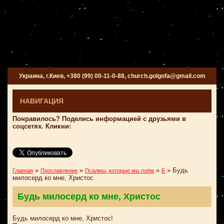
Украина, г.Киев, +380 (99) 00-11-0-88, church.golgofa@gmail.com
НАВИГАЦИЯ
Понравилось? Поделись информацией с друзьями в
соцсетях. Кликни:
»
»
»
»
Будь
Главная
Прославление
Псалмы, которые мы поём
Б
милосерд ко мне, Христос
Будь милосерд ко мне, Христос
Будь милосерд ко мне, Христос!