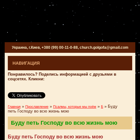
Украина, г.Киев, +380 (99) 00-11-0-88, church.golgofa@gmail.com
НАВИГАЦИЯ
Понравилось? Поделись информацией с друзьями в
соцсетях. Кликни:
»
»
»
»
Буду
Главная
Прославление
Псалмы, которые мы поём
Б
петь Господу во всю жизнь мою
Буду петь Господу во всю жизнь мою
Буду петь Господу во всю жизнь мою