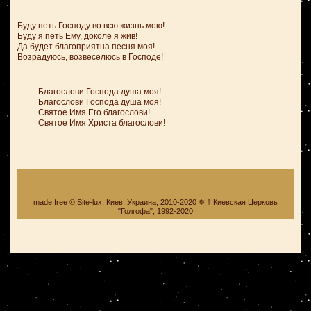
Буду петь Господу во всю жизнь мою!
Буду я петь Ему, доколе я жив!
Да будет благоприятна песня моя!
Возрадуюсь, возвеселюсь в Господе!
Благослови Господа душа моя!
Благослови Господа душа моя!
Святое Имя Его благослови!
Святое Имя Христа благослови!
made free © Site-lux, Киев, Украина, 2010-2020 ✵ † Киевская Церковь
"Голгофа", 1992-2020