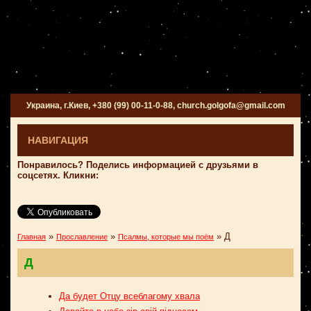
Украина, г.Киев, +380 (99) 00-11-0-88, church.golgofa@gmail.com
НАВИГАЦИЯ
Понравилось? Поделись информацией с друзьями в
соцсетях. Кликни:
»
»
»
Д
Главная
Прославление
Псалмы, которые мы поём
Д
Да будет Отцу всеблагому хвала