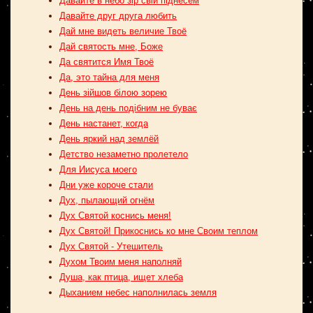
Давайте в небо зір свій піднесем
Давайте друг друга любить
Дай мне видеть величие Твоё
Дай святость мне, Боже
Да святится Имя Твоё
Да, это тайна для меня
День зійшов білою зорею
День на день подібним не буває
День настанет, когда
День яркий над землёй
Детство незаметно пролетело
Для Иисуса моего
Дни уже короче стали
Дух, пылающий огнём
Дух Святой коснись меня!
Дух Святой! Прикоснись ко мне Своим теплом
Дух Святой - Утешитель
Духом Твоим меня наполняй
Душа, как птица, ищет хлеба
Дыханием небес наполнилась земля