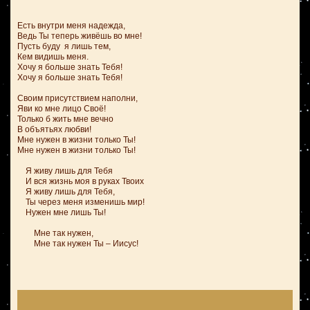
Есть внутри меня надежда,
Ведь Ты теперь живёшь во мне!
Пусть буду я лишь тем,
Кем видишь меня.
Хочу я больше знать Тебя!
Хочу я больше знать Тебя!
Своим присутствием наполни,
Яви ко мне лицо Своё!
Только б жить мне вечно
В объятьях любви!
Мне нужен в жизни только Ты!
Мне нужен в жизни только Ты!
Я живу лишь для Тебя
И вся жизнь моя в руках Твоих
Я живу лишь для Тебя,
Ты через меня изменишь мир!
Нужен мне лишь Ты!
Мне так нужен,
Мне так нужен Ты – Иисус!