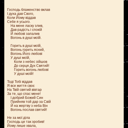
Господь блаженство вклав
І духа дав Свого,
Коли Йому віддав
Себе я усього.
На мене ласку злив,
Дав радість і спокій
Й любові запалив
Вогонь в душі моїй.
Горить в душі моїй,
Вогонь горить ясний,
Вогонь Його любові
У душі моїй,
Коли з небес зійшов
До серця Дух Святий!
Горить вогонь любові
У душі моїй!
Тоді Тобі віддав
Я все життя своє
На Твій святий вівтар
За те, що спас мене!
І добрий Божий Син
Прийняв той дар за Свій
Й на жертву з неба Він
Вогонь послав святий!
Не за мої діла
Господь це так зробив!
Йому лише хвала,