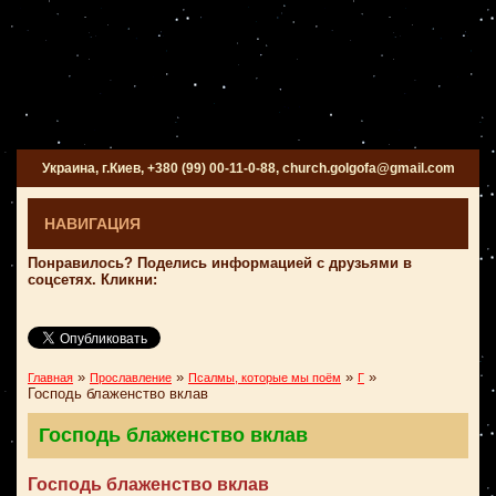
Украина, г.Киев, +380 (99) 00-11-0-88, church.golgofa@gmail.com
НАВИГАЦИЯ
Понравилось? Поделись информацией с друзьями в
соцсетях. Кликни:
»
»
»
»
Главная
Прославление
Псалмы, которые мы поём
Г
Господь блаженство вклав
Господь блаженство вклав
Господь блаженство вклав