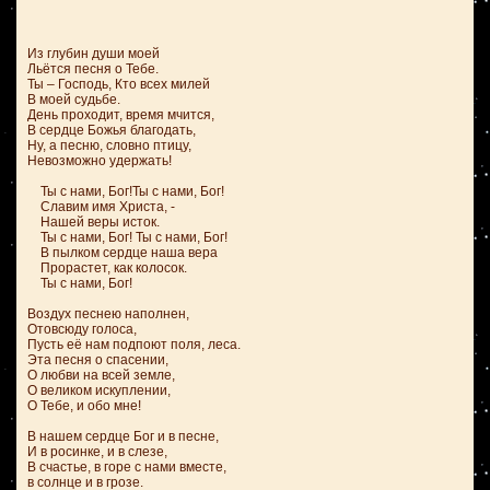
Из глубин души моей
Льётся песня о Тебе.
Ты – Господь, Кто всех милей
В моей судьбе.
День проходит, время мчится,
В сердце Божья благодать,
Ну, а песню, словно птицу,
Невозможно удержать!
Ты с нами, Бог!Ты с нами, Бог!
Славим имя Христа, -
Нашей веры исток.
Ты с нами, Бог! Ты с нами, Бог!
В пылком сердце наша вера
Прорастет, как колосок.
Ты с нами, Бог!
Воздух песнею наполнен,
Отовсюду голоса,
Пусть её нам подпоют поля, леса.
Эта песня о спасении,
О любви на всей земле,
О великом искуплении,
О Тебе, и обо мне!
В нашем сердце Бог и в песне,
И в росинке, и в слезе,
В счастье, в горе с нами вместе,
в солнце и в грозе.