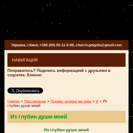
Украина, г.Киев, +380 (99) 00-11-0-88, church.golgofa@gmail.com
НАВИГАЦИЯ
Понравилось? Поделись информацией с друзьями в
соцсетях. Кликни:
»
»
»
»
Из
Главная
Прославление
Псалмы, которые мы поём
И
глубин души моей
Из глубин души моей
Из глубин души моей