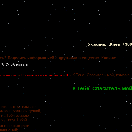
Украина, г.Киев, +38
сь? Поделись информацией с друзьями в соцсетях. Кликни:
»
»
»
К Тебе, Спаситель мой, взываю
ославление
Псалмы, которые мы поём
К
К Тебе, Спаситель мо
ситель мой, взываю,
емлюсь больной душой;
 на Тебя взираю
ачу пред Тобой.
мне святые руки
меня омой;