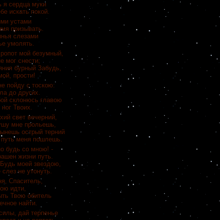
ь я сердца муки
бе искать покой.
ими устами
имя призывать.
янья слезами
ье умолять.
 ропот мой безумный,
не мог снести;
яния бурный Забудь,
ой, прости!
е пойду с тоскою:
ла до других.
бой склонюсь главою
 ног Твоих.
ихий свет вечерний,
ушу мне прольешь,
вынешь острый терний
 путь меня пошлешь.
но будь со мною! -
рашен жизни путь.
 Будь моей звездою,
 слез не утонуть.
ня, Спаситель,
ою идти,
ыть Твою обитель
ечное найти.
силы, дай терпенье