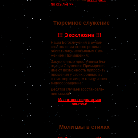
Для пожертвований
перейдите
по ссылке >>
Тюремное служение
!!! Эксклюзив !!!
Наши Богослужения в Бучан-
ской колонии строго режима
обогатились необычным Слу-
жением Примирения.
Заключённые преступники бла-
годаря Служению Примирения
имеют возможность попросить
прощения у своих родных и у
своих жертв лицом к лицу через
видеообращение.
Десятки случаев восстановле-
ния семей!
Мы готовы поделиться
опытом!
Молитвы в стихах