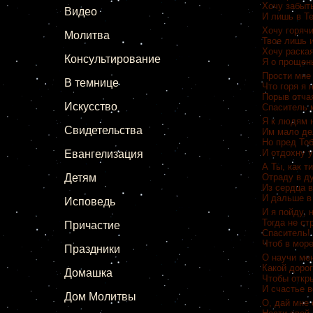
Хочу забыт
Видео
И лишь в Те
Хочу горяч
Молитва
Твое лишь 
Хочу раска
Консультирование
Я о прощен
Прости мне
В темнице
Что горя я 
Порыв отча
Искусство
Спаситель м
Я к людям н
Свидетельства
Им мало де
Но пред То
И отдохну у
Евангелизация
А Ты, как т
Детям
Отраду в д
Из сердца 
И дальше в
Исповедь
И я пойду, 
Тогда не ст
Причастие
Спаситель!
Чтоб в море
Праздники
О научи ме
Какой дорог
Домашка
Чтобы откр
И счастье в
Дом Молитвы
О, дай мне 