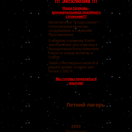
!!! Эксклюзив !!!
Наша Церковь -
родоначальница подобного
служения!!!
Молитвенные "Славословия" –
стихотворные молитвы,
создаваемые в Служении
Прославления.
К каждому служению Хлебо-
преломления (раз в месяц) и
праздничным Богослужениям
пишутся новые молитвы в
стихах.
Таких стихотворных молитв в
нашей церкви создано уже
более 1 500 !!!
Мы готовы поделиться
опытом!
Летний лагерь
2003
"Острые углы"