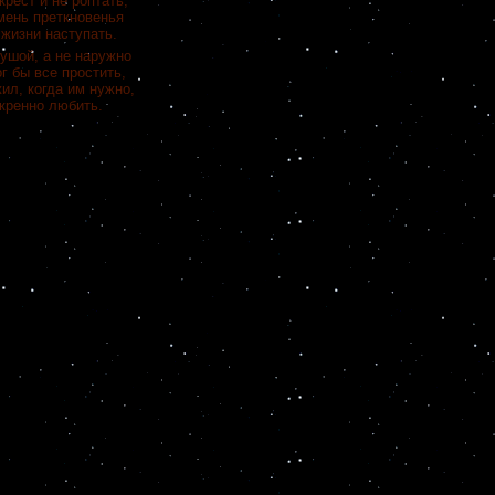
крест и не роптать,
мень преткновенья
жизни наступать.
ушой, а не наружно
г бы все простить,
ил, когда им нужно,
скренно любить.