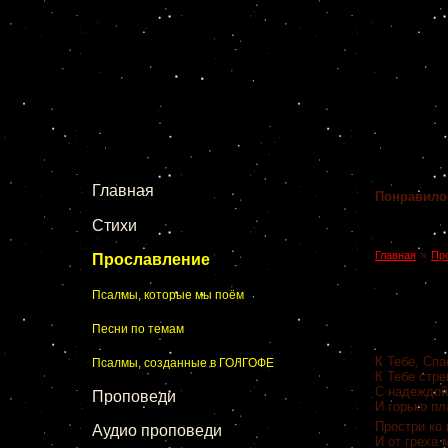
Главная
Понравило
Стихи
»
Главная
Пр
Прославление
Псалмы, которые мы поём
Песни по темам
К Тебе, Спа
Псалмы, созданные в ГОЛГОФЕ
К Тебе стр
С надеждой
Проповеди
И горько пл
Простри ко 
Аудио проповеди
И от греха 