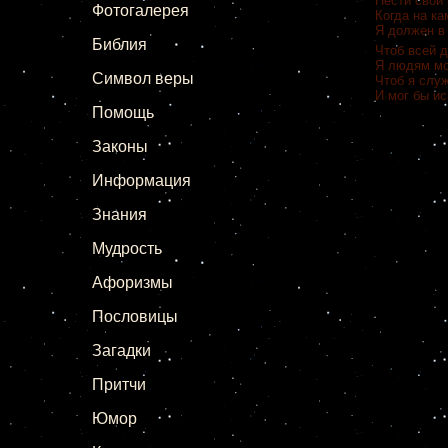
Нести свой 
Фотогалерея
Когда на ка
Я должен в 
Библия
Чтоб всей д
Я людям мо
Символ веры
Чтоб я служ
И мог бы и
Помощь
Законы
Информация
Знания
Мудрость
Афоризмы
Пословицы
Загадки
Притчи
Юмор