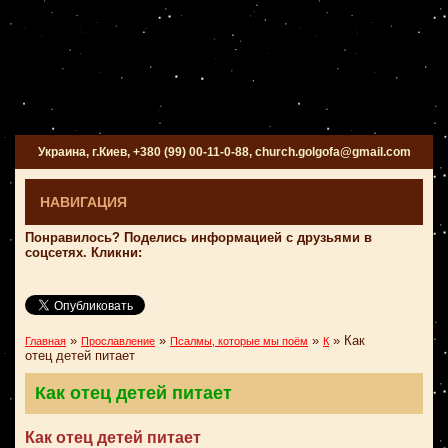
Украина, г.Киев, +380 (99) 00-11-0-88, church.golgofa@gmail.com
НАВИГАЦИЯ
Понравилось? Поделись информацией с друзьями в
соцсетях. Кликни:
»
»
»
»
Как
Главная
Прославление
Псалмы, которые мы поём
К
отец детей питает
Как отец детей питает
Как отец детей питает