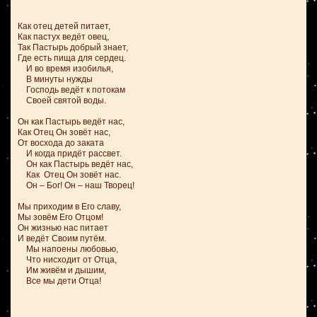
Как отец детей питает,
Как пастух ведёт овец,
Так Пастырь добрый знает,
Где есть пища для сердец.
И во время изобилья,
В минуты нужды
Господь ведёт к потокам
Своей святой воды.
Он как Пастырь ведёт нас,
Как Отец Он зовёт нас,
От восхода до заката
И когда придёт рассвет.
Он как Пастырь ведёт нас,
Как Отец Он зовёт нас.
Он – Бог! Он – наш Творец!
Мы приходим в Его славу,
Мы зовём Его Отцом!
Он жизнью нас питает
И ведёт Своим путём.
Мы напоены любовью,
Что нисходит от Отца,
Им живём и дышим,
Все мы дети Отца!