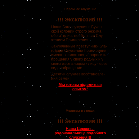
Тюремное служение
!!! Эксклюзив !!!
Наши Богослужения в Бучан-
ской колонии строго режима
обогатились необычным Слу-
жением Примирения.
Заключённые преступники бла-
годаря Служению Примирения
имеют возможность попросить
прощения у своих родных и у
своих жертв лицом к лицу через
видеообращение.
Десятки случаев восстановле-
ния семей!
Мы готовы поделиться
опытом!
Молитвы в стихах
!!! Эксклюзив !!!
Наша Церковь -
родоначальница подобного
служения!!!