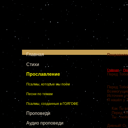
Главная
Понравило
Стихи
»
Главная
Пр
Прославление
Перед Тобо
Псалмы, которые мы поём
Перед Тобо
Всемогущий
Песни по темам
Источник у
Я нашёл у Т
Псалмы, созданные в ГОЛГОФЕ
Как Ты вел
Перед Тоб
Проповеди
Ты - любо
Аудио проповеди
Дивный! О, 