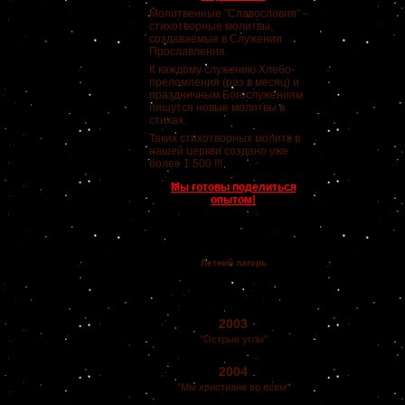
Молитвенные "Славословия" –
стихотворные молитвы,
создаваемые в Служении
Прославления.
К каждому служению Хлебо-
преломления (раз в месяц) и
праздничным Богослужениям
пишутся новые молитвы в
стихах.
Таких стихотворных молитв в
нашей церкви создано уже
более 1 500 !!!
Мы готовы поделиться
опытом!
Летний лагерь
2003
"Острые углы"
2004
"Мы христиане во всем"