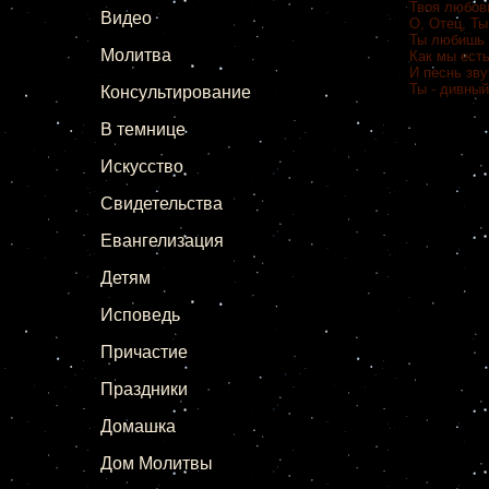
Твоя любов
Видео
О, Отец, Ты
Ты любишь 
Молитва
Как мы есть
И песнь зву
Ты - дивный
Консультирование
В темнице
Искусство
Свидетельства
Евангелизация
Детям
Исповедь
Причастие
Праздники
Домашка
Дом Молитвы