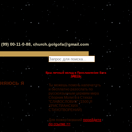
0 (99) 00-11-0-88, church.golgofa@gmail.com
Ваш личный вклад в Прославление Бога
ЗДЕСЬ:
оняюсь я
Ты можешь помочь напечатать
и бесплатно разослать по
русскоязычным церквям мира
Сборник Молитв в Стихах
"СЛАВОСЛОВИЕ" (1500 !!!
ХРИСТИАНСКИХ
СТИХОТВОРЕНИЙ)
Для пожертвований
перейдите
по ссылке >>