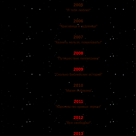
2005
"Я тебя люблю!"
2006
"Красавица и чудовище"
2007
"Казнить нельзя, помиловать!"
2008
"Путешествие пиллигрима"
2009
"Сколько Библейских историй"
2010
"Магия соблазна"
2011
"Королевство кривых зеркал"
2012
"Все свободны!"
2013