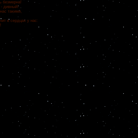
ь безмерна!
 - дивный!
нас такими,
.
чит в сердцах у нас:
!