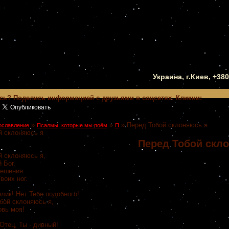
Украина, г.Киев, +38
сь? Поделись информацией с друзьями в соцсетях. Кликни:
»
»
»
Перед Тобой склоняюсь я
ославление
Псалмы, которые мы поём
П
й склоняюсь я
Перед Тобой скл
й склоняюсь я,
 Бог.
тешения
воих ног.
ик! Нет Тебе подобного!
ой склоняюсь я,
вь моя!
Отец, Ты - дивный!