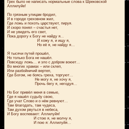
Грех было не написать нормальные слова к Шрековской
Аллилуйе!
По грязным улицам бродил,
И в городе греховном жил,
Где ложь и похоть царствуют, пируя.
И скоро понял – счастья нет,
И не увидеть его свет,
Пока дорогу к Богу не найду я...
И хожу я, и ищу я,
Но её я, не найду я…
Я тысячи путей прошёл,
Но только Бога не нашёл.
Повсюду ложь… и зло с добром воюет…
Во многих храмах – или склеп,
Или разбойничий вертеп,
Где Богом, не боясь греха, торгуют…
Не могу я, не хочу я,
Прочь бегу я, негодуя…
Но Бог привёл меня в семью,
Где я нашёл судьбу свою,
Где учат Слово и о нём ревнуют…
Там благодать, там чудеса,
Там духом рвуться в небеса,
И Богу воспевают: Аллилуйя!
И стою я, не молчу я,
И пою я: Аллилуйя…