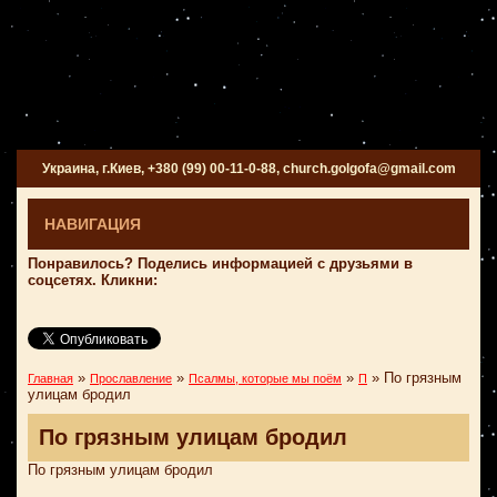
Украина, г.Киев, +380 (99) 00-11-0-88, church.golgofa@gmail.com
НАВИГАЦИЯ
Понравилось? Поделись информацией с друзьями в
соцсетях. Кликни:
»
»
»
»
По грязным
Главная
Прославление
Псалмы, которые мы поём
П
улицам бродил
По грязным улицам бродил
По грязным улицам бродил