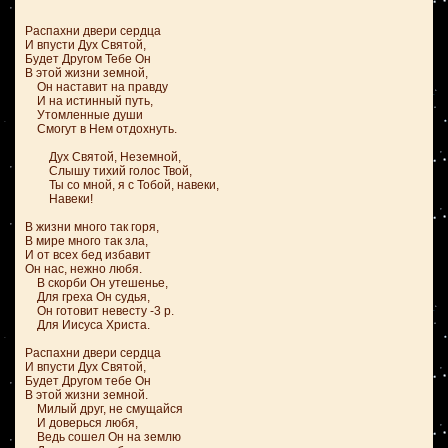
Распахни двери сердца
И впусти Дух Святой,
Будет Другом Тебе Он
В этой жизни земной,
Он наставит на правду
И на истинный путь,
Утомленные души
Смогут в Нем отдохнуть.
Дух Святой, Неземной,
Слышу тихий голос Твой,
Ты со мной, я с Тобой, навеки,
Навеки!
В жизни много так горя,
В мире много так зла,
И от всех бед избавит
Он нас, нежно любя.
В скорби Он утешенье,
Для греха Он судья,
Он готовит невесту -3 р.
Для Иисуса Христа.
Распахни двери сердца
И впусти Дух Святой,
Будет Другом тебе Он
В этой жизни земной.
Милый друг, не смущайся
И доверься любя,
Ведь сошел Он на землю