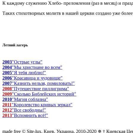
К каждому служению Хлебо- преломления (раз в месяц) и пра
Таких стихотворных молитв в нашей церкви создано уже более 1
Летний лагерь
2003
"Острые углы"
2004
"Мы христиане во всем"
2005
"Я тебя люблю!"
2006
"Красавица и чудовище"
2007
"Казнить нельзя, помиловать!"
2008
"Путешествие пиллигрима"
2009
"Сколько Библейских историй"
2010
"Магия соблазна"
2011
"Королевство кривых зеркал"
2012
"Все свободны!"
2013
"Вспомнить всё!"
made free © Site-lux, Киев, Украина, 2010-2020 ✵ † Киевская Ц