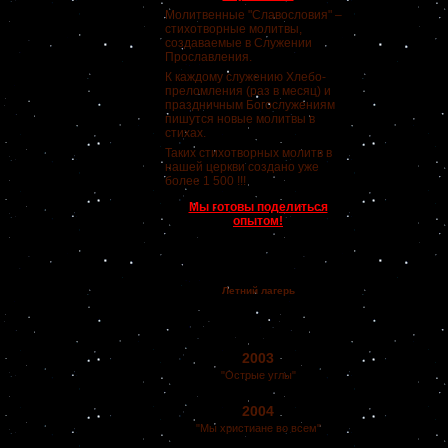
Молитвенные "Славословия" –
стихотворные молитвы,
создаваемые в Служении
Прославления.
К каждому служению Хлебо-
преломления (раз в месяц) и
праздничным Богослужениям
пишутся новые молитвы в
стихах.
Таких стихотворных молитв в
нашей церкви создано уже
более 1 500 !!!
Мы готовы поделиться
опытом!
Летний лагерь
2003
"Острые углы"
2004
"Мы христиане во всем"