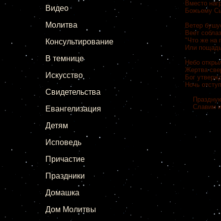
Вместо на
Видео
Божьему Сы
Молитва
Ветер бушуе
Веет собла
"Что же на
Консультирование
Или пощады
В темнице
Небо откры
Жертва св
Искусство
Бог утверж
Ночь отсту
Свидетельства
Празднуют 
Славим и т
Евангелизация
Детям
Исповедь
Причастие
Праздники
Домашка
Дом Молитвы