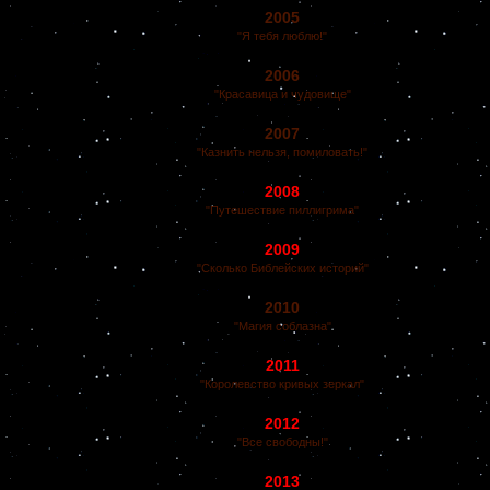
2005
"Я тебя люблю!"
2006
"Красавица и чудовище"
2007
"Казнить нельзя, помиловать!"
2008
"Путешествие пиллигрима"
2009
"Сколько Библейских историй"
2010
"Магия соблазна"
2011
"Королевство кривых зеркал"
2012
"Все свободны!"
2013