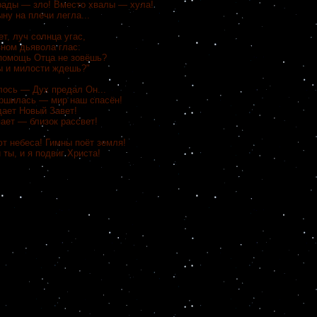
грады
—
зло! Вместо хвалы
—
хула!
ну на плечи легла...
т, луч солнца угас,
зном дьявола глас:
 помощь Отца не зовёшь?
 и милости ждешь?"
лось
—
Дух предал Он...
ершилась
—
мир наш спасён!
дает Новый Завет!
пает
—
близок рассвет!
небеса! Гимны поёт земля!
ы, и я подвиг Христа!