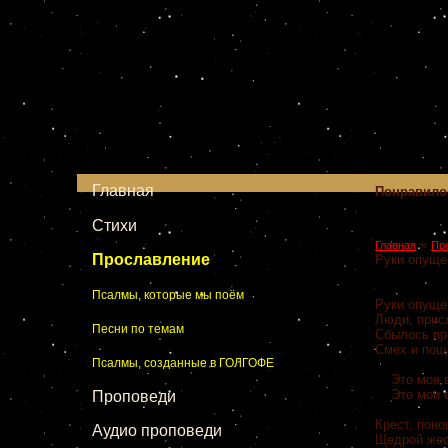
Главная
Понравило
Стихи
»
Главная
Пр
Прославление
Руки опуще
Псалмы, которые мы поём
Руки опуще
Люди, прис
Песни по темам
Сбылось пр
Смех и поще
Псалмы, созданные в ГОЛГОФЕ
Это моя ви
Это мои 
Проповеди
Крест, поно
Аудио проповеди
Щедрой жес