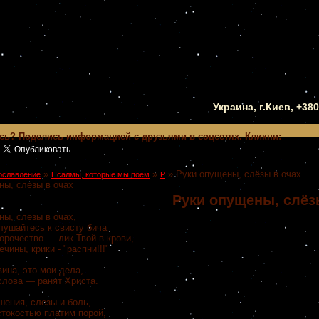
Украина, г.Киев, +38
сь? Поделись информацией с друзьями в соцсетях. Кликни:
»
»
»
Руки опущены, слёзы в очах
ославление
Псалмы, которые мы поём
Р
ны, слезы в очах
Руки опущены, слёз
ны, слезы в очах,
лушайтесь к свисту бича
орочество — лик Твой в крови,
чины, крики - "распни!!!"
на, это мои дела,
слова
—
ранят Христа.
шения, слезы и боль,
токостью платим порой,