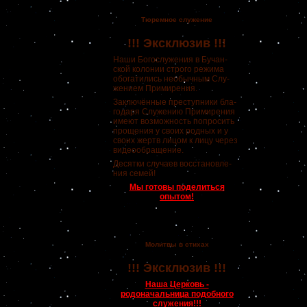
Тюремное служение
!!! Эксклюзив !!!
Наши Богослужения в Бучан-
ской колонии строго режима
обогатились необычным Слу-
жением Примирения.
Заключённые преступники бла-
годаря Служению Примирения
имеют возможность попросить
прощения у своих родных и у
своих жертв лицом к лицу через
видеообращение.
Десятки случаев восстановле-
ния семей!
Мы готовы поделиться
опытом!
Молитвы в стихах
!!! Эксклюзив !!!
Наша Церковь -
родоначальница подобного
служения!!!