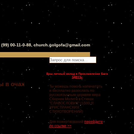
0 (99) 00-11-0-88, church.golgofa@gmail.com
Ваш личный вклад в Прославление Бога
ЗДЕСЬ:
ы в очах
Ты можешь помочь напечатать
и бесплатно разослать по
русскоязычным церквям мира
Сборник Молитв в Стихах
"СЛАВОСЛОВИЕ" (1500 !!!
ХРИСТИАНСКИХ
СТИХОТВОРЕНИЙ)
Для пожертвований
перейдите
по ссылке >>