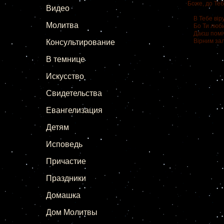
Боже, до Теб
Видео
В Тебе віру
Молитва
Бо Ти люби
Даєш поміч Т
Вірним зали
Консультирование
В темнице
Искусство
Свидетельства
Евангелизация
Детям
Исповедь
Причастие
Праздники
Домашка
Дом Молитвы