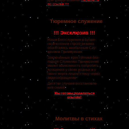
Для пожертвований
перейдите
по ссылке >>
Тюремное служение
!!! Эксклюзив !!!
Наши Богослужения в Бучан-
ской колонии строго режима
обогатились необычным Слу-
жением Примирения.
Заключённые преступники бла-
годаря Служению Примирения
имеют возможность попросить
прощения у своих родных и у
своих жертв лицом к лицу через
видеообращение.
Десятки случаев восстановле-
ния семей!
Мы готовы поделиться
опытом!
Молитвы в стихах