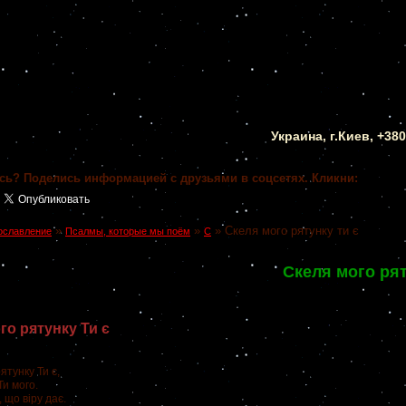
Украина, г.Киев, +38
сь? Поделись информацией с друзьями в соцсетях. Кликни:
»
»
»
Скеля мого рятунку ти є
ославление
Псалмы, которые мы поём
С
Скеля мого рят
го рятунку Ти є
ятунку Ти є,
и мого.
 що віру дає.