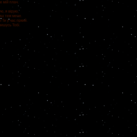
е мій плач.
ю, я вірую,
ш теж мене.
и у час гіркий.
шусь Тобі.