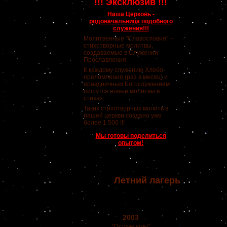
!!! Эксклюзив !!!
Наша Церковь -
родоначальница подобного
служения!!!
Молитвенные "Славословия" –
стихотворные молитвы,
создаваемые в Служении
Прославления.
К каждому служению Хлебо-
преломления (раз в месяц) и
праздничным Богослужениям
пишутся новые молитвы в
стихах.
Таких стихотворных молитв в
нашей церкви создано уже
более 1 500 !!!
Мы готовы поделиться
опытом!
Летний лагерь
2003
"Острые углы"