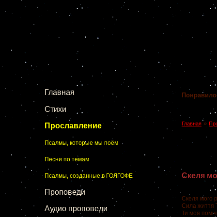
Главная
Понравило
Стихи
»
Главная
Пр
Прославление
Псалмы, которые мы поём
Песни по темам
Скеля мо
Псалмы, созданные в ГОЛГОФЕ
Проповеди
Скеля мого р
Сила життя Т
Аудио проповеди
Ти моя поміч,