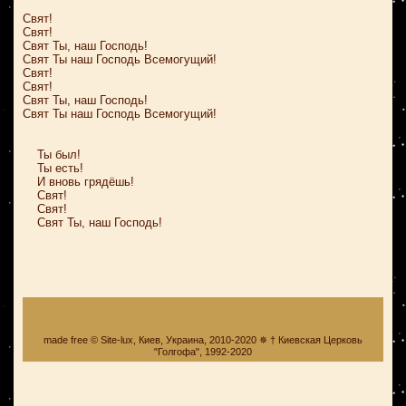
Свят!
Свят!
Свят Ты, наш Господь!
Свят Ты наш Господь Всемогущий!
Свят!
Свят!
Свят Ты, наш Господь!
Свят Ты наш Господь Всемогущий!
Ты был!
Ты есть!
И вновь грядёшь!
Свят!
Свят!
Свят Ты, наш Господь!
made free © Site-lux, Киев, Украина, 2010-2020 ✵ † Киевская Церковь
"Голгофа", 1992-2020