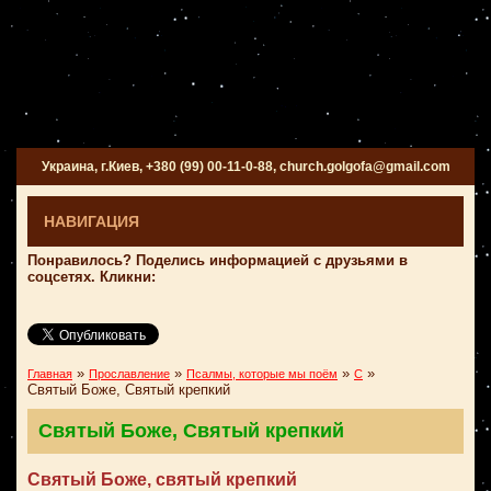
Украина, г.Киев, +380 (99) 00-11-0-88, church.golgofa@gmail.com
НАВИГАЦИЯ
Понравилось? Поделись информацией с друзьями в
соцсетях. Кликни:
»
»
»
»
Главная
Прославление
Псалмы, которые мы поём
С
Святый Боже, Святый крепкий
Святый Боже, Святый крепкий
Святый Боже, святый крепкий