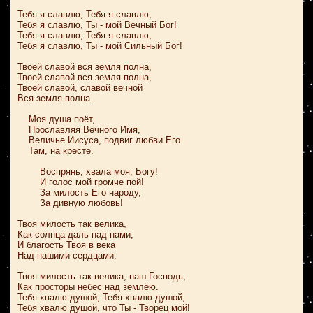
Тебя я славлю, Тебя я славлю,
Тебя я славлю, Ты - мой Вечный Бог!
Тебя я славлю, Тебя я славлю,
Тебя я славлю, Ты - мой Сильный Бог!
Твоей славой вся земля полна,
Твоей славой вся земля полна,
Твоей славой, славой вечной
Вся земля полна.
Моя душа поёт,
Прославляя Вечного Имя,
Величье Иисуса, подвиг любви Его
Там, на кресте.
Воспрянь, хвала моя, Богу!
И голос мой громче пой!
За милость Его народу,
За дивную любовь!
Твоя милость так велика,
Как солнца даль над нами,
И благость Твоя в века
Над нашими сердцами.
Твоя милость так велика, наш Господь,
Как просторы небес над землёю.
Тебя хвалю душой, Тебя хвалю душой,
Тебя хвалю душой, что Ты - Творец мой!