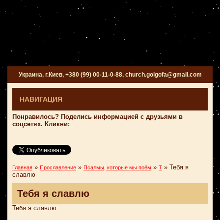
Украина, г.Киев, +380 (99) 00-11-0-88, church.golgofa@gmail.com
НАВИГАЦИЯ
Понравилось? Поделись информацией с друзьями в
соцсетях. Кликни:
»
»
»
»
Тебя я
Главная
Прославление
Псалмы, которые мы поём
Т
славлю
Тебя я славлю
Тебя я славлю