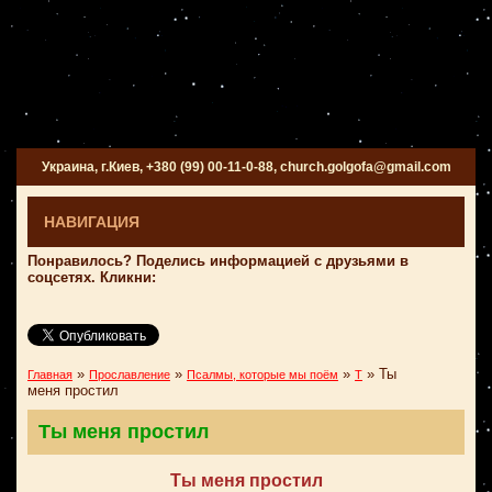
Украина, г.Киев, +380 (99) 00-11-0-88, church.golgofa@gmail.com
НАВИГАЦИЯ
Понравилось? Поделись информацией с друзьями в
соцсетях. Кликни:
»
»
»
»
Ты
Главная
Прославление
Псалмы, которые мы поём
Т
меня простил
Ты меня простил
Ты меня простил