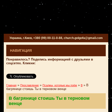
Украина, г.Киев, +380 (99) 00-11-0-88, church.golgofa@gmail.com
НАВИГАЦИЯ
Понравилось? Поделись информацией с друзьями в
соцсетях. Кликни:
»
»
»
»
В
Главная
Прославление
Псалмы, которые мы поём
В
багрянице стоишь Ты в терновом венце
В багрянице стоишь Ты в терновом
венце