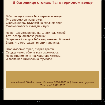
В багрянице стоишь Ты в терновом венце
В багрянице стоишь Ты в терновом венце,
Туго спереди связаны руки;
Сколько скорби глубокой на бледном лице,
Сколько жалости к людям и муки.
Но не телом скорбишь Ты, Спаситель людей,
Хоть позорная пытка ужасна;
В страшный час для Тебя несравненно больней
Знать, что жертва для многих напрасна.
Взор любовью горел, озаряя врагов,
Сердце нежно обнять всех стремилось;
Но не многим понятна Христова любовь,
И толпа над Ним злобно глумилась.
made free © Site-lux, Киев, Украина, 2010-2020 ✵ † Киевская Церковь
"Голгофа", 1992-2020