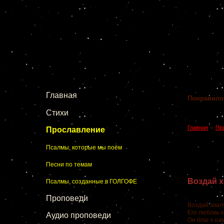
Главная
Понравило
Стихи
»
Главная
Пр
Прославление
Псалмы, которые мы поём
Песни по темам
Воздай 
Псалмы, созданные в ГОЛГОФЕ
Проповеди
Воздай хвал
Его любовь к
Аудио проповеди
Он благ к на