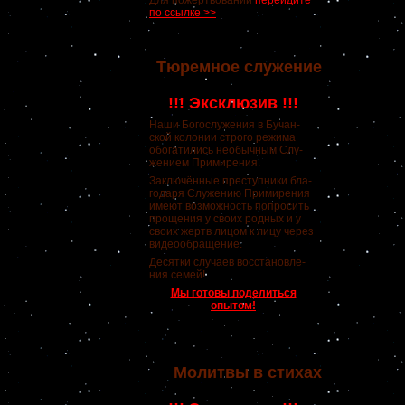
Для пожертвований
перейдите
по ссылке >>
Тюремное служение
!!! Эксклюзив !!!
Наши Богослужения в Бучан-
ской колонии строго режима
обогатились необычным Слу-
жением Примирения.
Заключённые преступники бла-
годаря Служению Примирения
имеют возможность попросить
прощения у своих родных и у
своих жертв лицом к лицу через
видеообращение.
Десятки случаев восстановле-
ния семей!
Мы готовы поделиться
опытом!
Молитвы в стихах