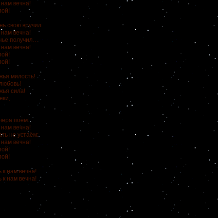
 нам вечна!
пой!
знь свою вручил…
 нам вечна!
нье получил…
 нам вечна!
пой!
пой!
ья милость!
любовь!
ья сила!
еки,
чера поём:
 нам вечна!
ть не устаём:
 нам вечна!
пой!
пой!
к нам вечна!
к нам вечна!