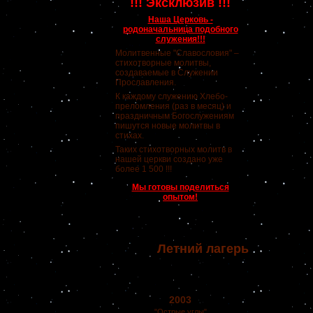
!!! Эксклюзив !!!
Наша Церковь -
родоначальница подобного
служения!!!
Молитвенные "Славословия" –
стихотворные молитвы,
создаваемые в Служении
Прославления.
К каждому служению Хлебо-
преломления (раз в месяц) и
праздничным Богослужениям
пишутся новые молитвы в
стихах.
Таких стихотворных молитв в
нашей церкви создано уже
более 1 500 !!!
Мы готовы поделиться
опытом!
Летний лагерь
2003
"Острые углы"