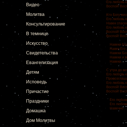
Его любовь к
Видео
Воспой! Вос
Молитва
Кто Богу жи
Его любовь к
Навек спасе
Консультирование
Его любовь к
Воспой! Вос
В темнице
Воспой! Вос
Искусство
Навеки Бож
Навек Его 
Свидетельства
Навеки Бож
Навеки и в
Навеки…
Евангелизация
С утра до ве
Детям
Его любовь к
Провозглаша
Исповедь
Его любовь к
Воспой! Вос
Причастие
Воспой! Вос
Его любовь 
Праздники
Его любовь 
Навечно…
Домашка
Дом Молитвы