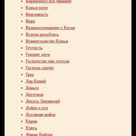
Бережёного Бог бережёт
Божья воля
Вежливость
Вера
Взаимоотношения с Богом
Всегда радуйтесь
Всемогущество Божье
Глупость
Говорят дети
Господство над плотью
Господь грядёт
Грех
Дар Божий
Деньги
Десятина
Десять Заповедей
Добро и зло
Духовная война
Евреи
Ересь
Живая Библия