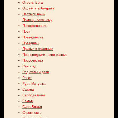
Ответы Бога
Ох, уж эта Америка
Пастыри наши
Помощь ближнему
Пожертвования
Пост
Праведность
Праздники
Призыв к покаянию
Проповедники такие разные
Пророчества
Рай и ад
Родители и дети
Ропот
Русь-Матушка
Сатана
Свобода воли
Семья
Сила Божья
Скромность