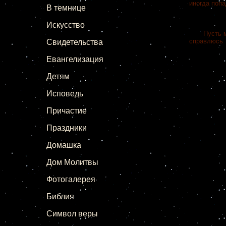
иногда поп
В темнице
Искусство
Пусть меня
справлюсь
Свидетельства
Евангелизация
Детям
Исповедь
Причастие
Праздники
Домашка
Дом Молитвы
Фотогалерея
Библия
Символ веры