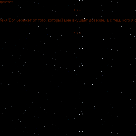
адаются.
* * *
 Бог бережет от того, который мне внушает доверие, а с тем, кого я о
* * *