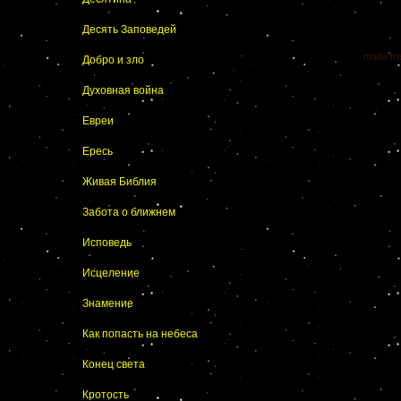
Десять Заповедей
made fr
Добро и зло
Духовная война
Евреи
Ересь
Живая Библия
Забота о ближнем
Исповедь
Исцеление
Знамение
Как попасть на небеса
Конец света
Кротость