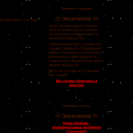
Тюремное служение
!!! Эксклюзив !!!
стерегаюсь, я и сам
Наши Богослужения в Бучан-
ской колонии строго режима
обогатились необычным Слу-
жением Примирения.
Заключённые преступники бла-
годаря Служению Примирения
имеют возможность попросить
прощения у своих родных и у
своих жертв лицом к лицу через
видеообращение.
Десятки случаев восстановле-
ния семей!
Мы готовы поделиться
опытом!
Молитвы в стихах
!!! Эксклюзив !!!
Наша Церковь -
родоначальница подобного
служения!!!