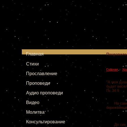
Главная
Понравило
Стихи
»
Главная
Хр
Прославление
"А моя душа
Проповеди
будет весел
Пс.34:9
Аудио проповеди
Видео
На самом д
бережённые
Молитва
Консультирование
До сих пор