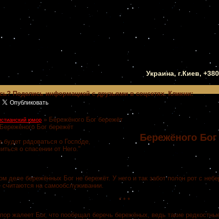
Украина, г.Киев, +38
сь? Поделись информацией с друзьями в соцсетях. Кликни:
»
Бережёного Бог бережёт
истианский юмор
Бережёного Бог бережёт
Бережёного Бог
 будет радоваться о Господе,
иться о спасении от Него."
еле бережённых Бог не бережёт. У него и так забот полон рот с небе
 считаются на самообслуживании.
* * *
 жалеет Бог, что пообещал беречь бережёных, ведь такие редкостные