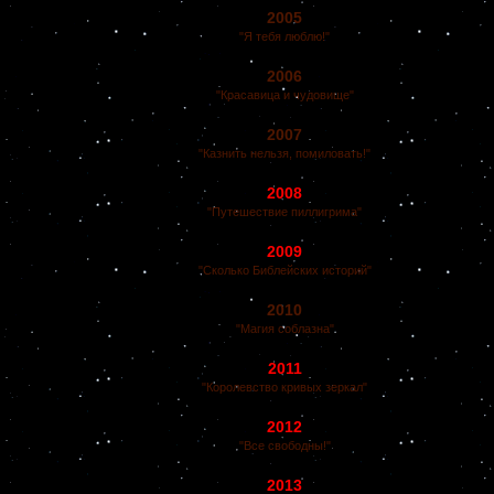
2005
"Я тебя люблю!"
2006
"Красавица и чудовище"
2007
"Казнить нельзя, помиловать!"
2008
"Путешествие пиллигрима"
2009
"Сколько Библейских историй"
2010
"Магия соблазна"
2011
"Королевство кривых зеркал"
2012
"Все свободны!"
2013