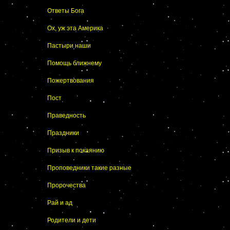
Ответы Бога
Ох, уж эта Америка
Пастыри наши
Помощь ближнему
Пожертвования
Пост
Праведность
Праздники
Призыв к покаянию
Проповедники такие разные
Пророчества
Рай и ад
Родители и дети