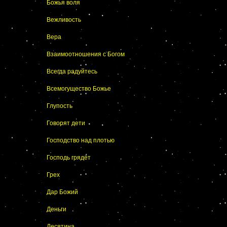
Божья воля
Вежливость
Вера
Взаимоотношения с Богом
Всегда радуйтесь
Всемогущество Божье
Глупость
Говорят дети
Господство над плотью
Господь грядёт
Грех
Дар Божий
Деньги
Десятина