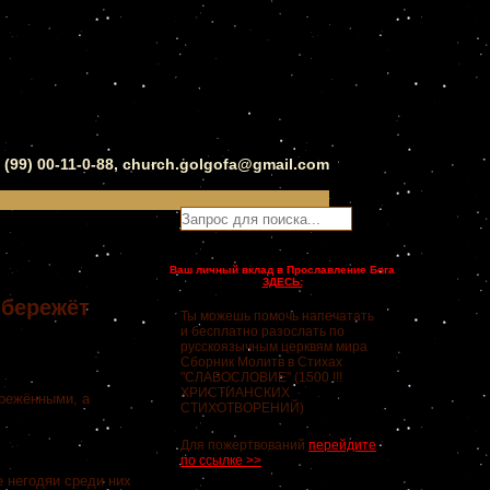
0 (99) 00-11-0-88, church.golgofa@gmail.com
Ваш личный вклад в Прославление Бога
ЗДЕСЬ:
 бережёт
Ты можешь помочь напечатать
и бесплатно разослать по
русскоязычным церквям мира
Сборник Молитв в Стихах
"СЛАВОСЛОВИЕ" (1500 !!!
ХРИСТИАНСКИХ
режёнными, а
СТИХОТВОРЕНИЙ)
Для пожертвований
перейдите
по ссылке >>
 негодяи среди них