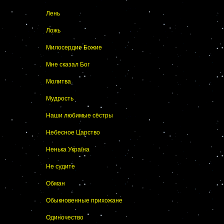
Лень
Ложь
Милосердие Божие
Мне сказал Бог
Молитва
Мудрость
Наши любимые сёстры
Небесное Царство
Ненька Україна
Не судите
Обман
Обыкновенные прихожане
Одиночество