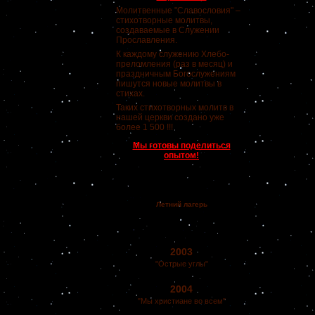
Молитвенные "Славословия" –
стихотворные молитвы,
создаваемые в Служении
Прославления.
К каждому служению Хлебо-
преломления (раз в месяц) и
праздничным Богослужениям
пишутся новые молитвы в
стихах.
Таких стихотворных молитв в
нашей церкви создано уже
более 1 500 !!!
Мы готовы поделиться
опытом!
Летний лагерь
2003
"Острые углы"
2004
"Мы христиане во всем"