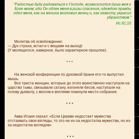
"Радостью буду радоваться о Господе, возвеселится душа моя о
Боге моем; ибо Он облек меня в ризы спасения, одеждою правды
одел меня, как на жениха возложил венец и, как невесту, украсил
убранством."
Ис.61:10
Молитва об освобождении:
— Дух страха, встал и с вещами на выход!
(У молящегося, наверное, было характерное прошлое).
* * *
На женской конференции по духовной брани кто-то выпустил
мышь.
Все триста женщин, которые до этого воинственно наступали на
царство тьмы, связывали сатану, изгоняли бесов, наступали на
голову дьяволу, с визгом и воплями покинули место собрания.
* * *
Авва Исаия сказал: «Если Церкви недостает мужества
отстаивать свои взгляды, то это не из-за недостатка мужества, но из-
за недостатка взглядов».
* * *