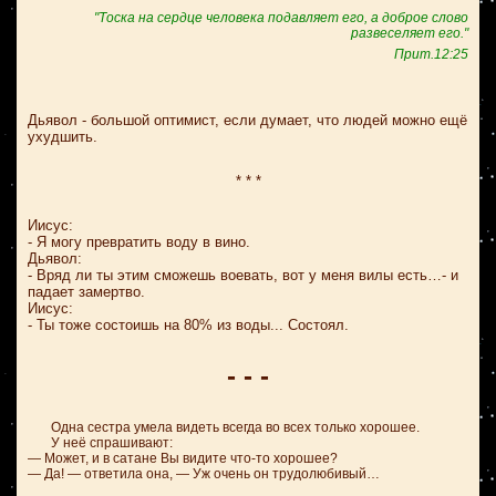
"Тоска на сердце человека подавляет его, а доброе слово
развеселяет его."
Прит.12:25
Дьявол - большой оптимист, если думает, что людей можно ещё
ухудшить.
* * *
Иисус:
- Я могу превратить воду в вино.
Дьявол:
- Вряд ли ты этим сможешь воевать, вот у меня вилы есть…- и
падает замертво.
Иисус:
- Ты тоже состоишь на 80% из воды... Состоял.
- - -
Одна сестра умела видеть всегда во всех только хорошее.
У неё спрашивают:
— Может, и в сатане Вы видите что-то хорошее?
— Да! — ответила она, — Уж очень он трудолюбивый…