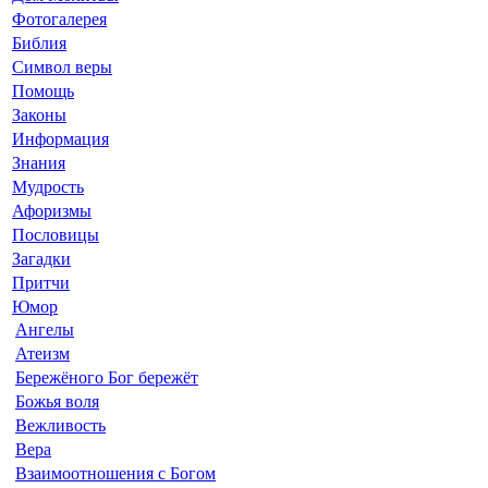
Фотогалерея
Библия
Символ веры
Помощь
Законы
Информация
Знания
Мудрость
Афоризмы
Пословицы
Загадки
Притчи
Юмор
Ангелы
Атеизм
Бережёного Бог бережёт
Божья воля
Вежливость
Вера
Взаимоотношения с Богом