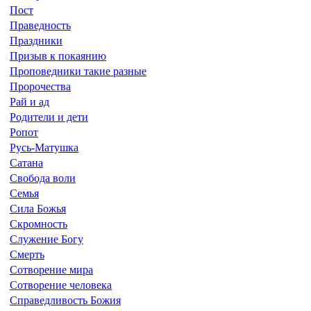
Пост
Праведность
Праздники
Призыв к покаянию
Проповедники такие разные
Пророчества
Рай и ад
Родители и дети
Ропот
Русь-Матушка
Сатана
Свобода воли
Семья
Сила Божья
Скромность
Служение Богу
Смерть
Сотворение мира
Сотворение человека
Справедливость Божия