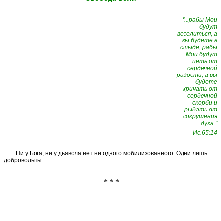
"...рабы Мои
будут
веселиться, а
вы будете в
стыде; рабы
Мои будут
петь от
сердечной
радости, а вы
будете
кричать от
сердечной
скорби и
рыдать от
сокрушения
духа."
Ис.65:14
Ни у Бога, ни у дьявола нет ни одного мобилизованного. Одни лишь
добровольцы.
* * *