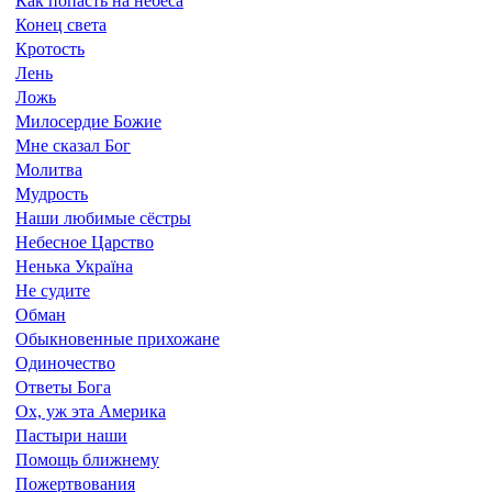
Как попасть на небеса
Конец света
Кротость
Лень
Ложь
Милосердие Божие
Мне сказал Бог
Молитва
Мудрость
Наши любимые сёстры
Небесное Царство
Ненька Україна
Не судите
Обман
Обыкновенные прихожане
Одиночество
Ответы Бога
Ох, уж эта Америка
Пастыри наши
Помощь ближнему
Пожертвования