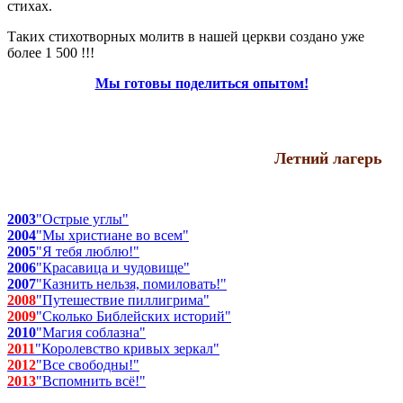
стихах.
Таких стихотворных молитв в нашей церкви создано уже
более 1 500 !!!
Мы готовы поделиться опытом!
Летний лагерь
2003
"Острые углы"
2004
"Мы христиане во всем"
2005
"Я тебя люблю!"
2006
"Красавица и чудовище"
2007
"Казнить нельзя, помиловать!"
2008
"Путешествие пиллигрима"
2009
"Сколько Библейских историй"
2010
"Магия соблазна"
2011
"Королевство кривых зеркал"
2012
"Все свободны!"
2013
"Вспомнить всё!"