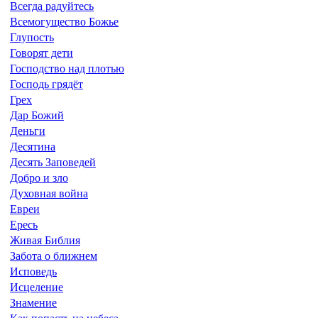
Всегда радуйтесь
Всемогущество Божье
Глупость
Говорят дети
Господство над плотью
Господь грядёт
Грех
Дар Божий
Деньги
Десятина
Десять Заповедей
Добро и зло
Духовная война
Евреи
Ересь
Живая Библия
Забота о ближнем
Исповедь
Исцеление
Знамение