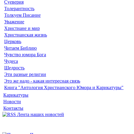
Суеверия
Толерантность
Толкуем Писание
Уважение
Христиане и мир
Христианская жизнь
Церковь
Читаем Библию
Чувство юмора Бога
Чудеса
Щедрость
Эти разные религии
Это же надо - какая интересная связь
Книга "Антология Христианского Юмора и Карикатуры"
Карикатуры
Новости
Контакты
Лента наших новостей